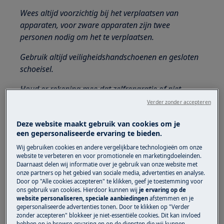
Wees altijd voorzichtig bij het verplaatsen van
apparaten, voor zware apparaten zijn twee
personen nodig om het te verplaatsen.
Gebruik altijd veiligheidshandschoenen en gesloten
schoeisel.
Houd er rekening mee dat zelfreparatie of niet-
professionele reparatie gevolgen kan hebben voor
Verder zonder accepteren
de veiligheid als deze niet correct wordt uitgevoerd.
Deze website maakt gebruik van cookies om je
Hoe de wasmiddellade demonteren en weer
een gepersonaliseerde ervaring te bieden.
in elkaar zetten?
Wij gebruiken cookies en andere vergelijkbare technologieën om onze
website te verbeteren en voor promotionele en marketingdoeleinden.
Daarnaast delen wij informatie over je gebruik van onze website met
onze partners op het gebied van sociale media, advertenties en analyse.
OPMERKING:
Door op "Alle cookies accepteren" te klikken, geef je toestemming voor
Onderstaande foto's zijn slechts ter illustratie,
ons gebruik van cookies. Hierdoor kunnen wij
je ervaring op de
website personaliseren, speciale aanbiedingen
afstemmen en je
ze kunnen afwijken van jouw model van
gepersonaliseerde advertenties tonen. Door te klikken op "Verder
wasmachine / wasdroogcombinatie.
zonder accepteren" blokkeer je niet-essentiële cookies. Dit kan invloed
hebben op je browse-ervaring en op de diensten die wij kunnen