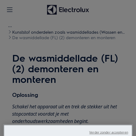
Kunststof onderdelen zoals wasmiddellades (Wassen en
Drogen)
De wasmiddellade (FL) (2) demonteren en monteren
De wasmiddellade (FL)
(2) demonteren en
monteren
Oplossing
Schakel het apparaat uit en trek de stekker uit het
stopcontact voordat je met
onderhoudswerkzaamheden begint.
Wees altijd voorzichtig bij het verplaatsen van
Verder zonder accepteren