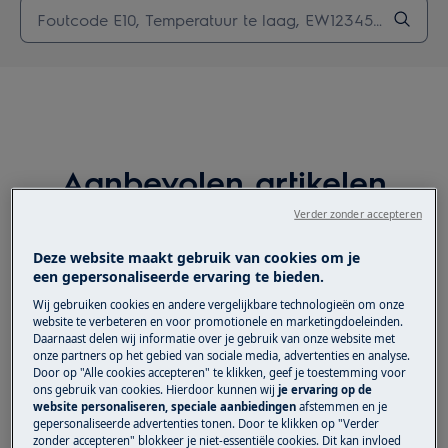
Aanbevolen artikelen
voor Reparatie-
Verder zonder accepteren
instructies - Vaatwassers
Deze website maakt gebruik van cookies om je
een gepersonaliseerde ervaring te bieden.
Wij gebruiken cookies en andere vergelijkbare technologieën om onze
website te verbeteren en voor promotionele en marketingdoeleinden.
Daarnaast delen wij informatie over je gebruik van onze website met
Vaatwasser - Hoe de druksensor te
onze partners op het gebied van sociale media, advertenties en analyse.
vervangen
Door op "Alle cookies accepteren" te klikken, geef je toestemming voor
ons gebruik van cookies. Hierdoor kunnen wij
je ervaring op de
website personaliseren, speciale aanbiedingen
afstemmen en je
gepersonaliseerde advertenties tonen. Door te klikken op "Verder
Vaatwasser - Hoe de afdichting van de
zonder accepteren" blokkeer je niet-essentiële cookies. Dit kan invloed