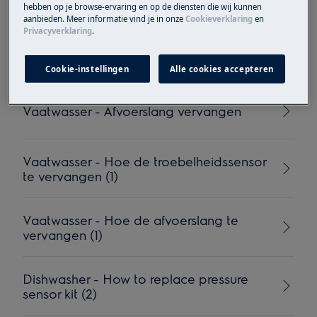
temperatuursensor te vervangen
hebben op je browse-ervaring en op de diensten die wij kunnen
aanbieden. Meer informatie vind je in onze
Cookieverklaring
en
Privacyverklaring
.
How to disassemble the drain pump
(dishwasher)
Cookie-instellingen
Alle cookies accepteren
Vaatwasser - Afvoerslang vervangen
Vaatwasser - Hoe de troebelheidssensor
te vervangen (1)
Vaatwasser - Hoe de afvoerslang te
vervangen (1)
Dishwasher - How to replace pressure
sensor kit (2)