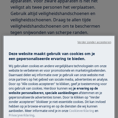
apparaten. Voor zware apparaten is het het
veiligst als twee personen het verplaatsen.
Gebruik altijd veiligheidshandschoenen en
veiligheidsschoenen. Draag te allen tijde
veiligheidshandschoenen om te beschermen
tegen snijwonden van scherpe randen.
Verder zonder accepteren
Deze website maakt gebruik van cookies om je
een gepersonaliseerde ervaring te bieden.
WAARSCHUWING!
GEVAAR VOOR OOGLETSEL
Wij gebruiken cookies en andere vergelijkbare technologieën om onze
website te verbeteren en voor promotionele en marketingdoeleinden.
Daarnaast delen wij informatie over je gebruik van onze website met
onze partners op het gebied van sociale media, advertenties en analyse.
Door op "Alle cookies accepteren" te klikken, geef je toestemming voor
ons gebruik van cookies. Hierdoor kunnen wij
je ervaring op de
website personaliseren, speciale aanbiedingen
afstemmen en je
gepersonaliseerde advertenties tonen. Door te klikken op "Verder
Draag veiligheidsbrillen als u onderhouds- of
zonder accepteren" blokkeer je niet-essentiële cookies. Dit kan invloed
hebben op je browse-ervaring en op de diensten die wij kunnen
reparatiewerkzaamheden uitvoert waarbij
aanbieden. Meer informatie vind je in onze
Cookieverklaring
en
veren betrokken zijn.
Privacyverklaring
.