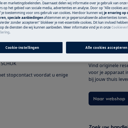
e en marketingdoeleinden. Daarnaast delen wij informatie over je gebruik van onze
originele Electrol
s op het gebied van sociale media, advertenties en analyse. Door op "Alle cookies acc
e gebruikershandleiding van uw
ef je toestemming voor ons gebruik van cookies. Hierdoor kunnen wij
je ervaring op
ren, speciale aanbiedingen
afstemmen en je gepersonaliseerde advertenties tonen.
uitvoert.
Verder zonder accepteren" blokkeer je niet-essentiële cookies. Dit kan invloed hebbe
Serviceafspraak
 op de diensten die wij kunnen aanbieden. Meer informatie vind je in onze
Cookiever
laring
.
Cookie-instellingen
Alle cookies accepteren
Onderdelen en 
 SCHOK
Vind originele re
voor je apparaat i
 het stopcontact voordat u enige
bij jouw thuis leve
Naar webshop
Zoek uw handle