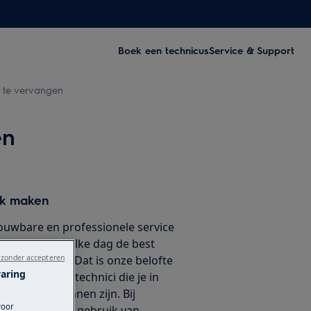
Boek een technicus
Service & Support
 te vervangen
en
ak maken
ouwbare en professionele service
ouwen dat wij elke dag de best
iteit leveren. Dat is onze belofte
 zonder accepteren
varing
 vakkundige technici die je in
van dienst kunnen zijn. Bij
voor
we uitsluitend gebruik van