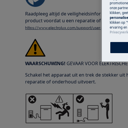
promotionel
onze partner
Raadpleeg altijd de veiligheidsinformatie in d
klikken, ge
personalise
product voordat u een reparatie of onderhoud 
klikken op "
https://www.electrolux.com/support/user-manuals/
ervaring en
Privacyverk
WAARSCHUWING!
GEVAAR VOOR ELEKTRISCHE
Schakel het apparaat uit en trek de stekker uit
reparatie of onderhoud uitvoert.