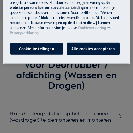
ons gebruik van cookies. Hierdoor kunnen wij
je ervaring op de
website personaliseren, speciale aanbiedingen
afstemmen en je
gepersonaliseerde advertenties tonen. Door te klikken op "Verder
zonder accepteren" blokkeer je niet-essentiële cookies. Dit kan invloed
hebben op je browse-ervaring en op de diensten die wij kunnen
aanbieden. Meer informatie vind je in onze
Cookieverklaring
en
Privacyverklaring
.
Cookie-instellingen
Alle cookies accepteren
Aanbevolen artikelen
voor Deurrubber /
afdichting (Wassen en
Drogen)
Hoe de deurpakking op het luchtkanaal
(wasdroger) te demonteren en monteren