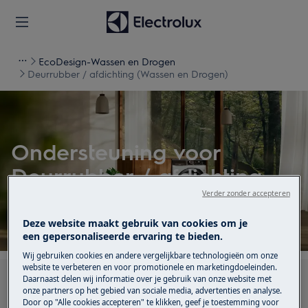
EcoDesign-Wassen en Drogen
Deurrubber / afdichting (Wassen en Drogen)
Ondersteuning voor
Deurrubber / afdichting
(Wassen en Drogen)
Verder zonder accepteren
Deze website maakt gebruik van cookies om je
een gepersonaliseerde ervaring te bieden.
Wij gebruiken cookies en andere vergelijkbare technologieën om onze
website te verbeteren en voor promotionele en marketingdoeleinden.
Daarnaast delen wij informatie over je gebruik van onze website met
Zoek tussen onze ondersteuningsartikelen
onze partners op het gebied van sociale media, advertenties en analyse.
Door op "Alle cookies accepteren" te klikken, geef je toestemming voor