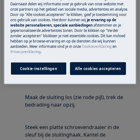
Daarnaast delen wij informatie over je gebruik van onze website met
(richting rechts).
onze partners op het gebied van sociale media, advertenties en analyse.
Door op "Alle cookies accepteren" te klikken, geef je toestemming voor
ons gebruik van cookies. Hierdoor kunnen wij
je ervaring op de
website personaliseren, speciale aanbiedingen
afstemmen en je
Trek de vergrendeling uit.
gepersonaliseerde advertenties tonen. Door te klikken op "Verder
zonder accepteren" blokkeer je niet-essentiële cookies. Dit kan invloed
hebben op je browse-ervaring en op de diensten die wij kunnen
aanbieden. Meer informatie vind je in onze
Cookieverklaring
en
Privacyverklaring
.
Trek een stukje van de bedrading uit de
Cookie-instellingen
Alle cookies accepteren
bescherming en koppel de connector los.
Maak de sluiting los (zie rode pijl), trek de
bedrading naar opzij.
Steek een platte schroevendraaier in de
sleuf bij de sluitinghaak. Kantel de