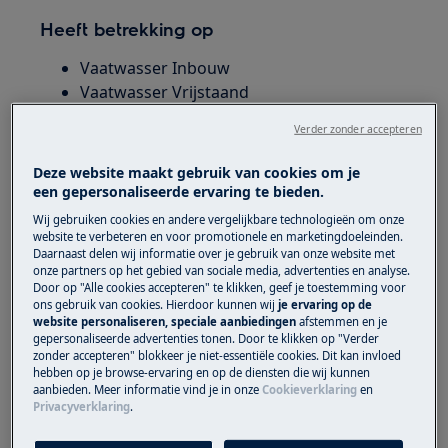
Heeft betrekking op
Vaatwasser Inbouw
Vaatwasser Vrijstaand
Verder zonder accepteren
Oplossing
Deze website maakt gebruik van cookies om je
Controleer of de afvoerpompafdekking niet
een gepersonaliseerde ervaring te bieden.
geblokkeerd wordt door een vreemd voorwerp.
Wij gebruiken cookies en andere vergelijkbare technologieën om onze
website te verbeteren en voor promotionele en marketingdoeleinden.
1. Schakel het apparaat uit en trek de stekker uit
Daarnaast delen wij informatie over je gebruik van onze website met
het stopcontact.
onze partners op het gebied van sociale media, advertenties en analyse.
Door op "Alle cookies accepteren" te klikken, geef je toestemming voor
2. Verwijder het filtersysteem.
ons gebruik van cookies. Hierdoor kunnen wij
je ervaring op de
website personaliseren, speciale aanbiedingen
afstemmen en je
gepersonaliseerde advertenties tonen. Door te klikken op "Verder
3. Verwijder resterend water met een spons.
zonder accepteren" blokkeer je niet-essentiële cookies. Dit kan invloed
hebben op je browse-ervaring en op de diensten die wij kunnen
4. Trek met uw vinger de plastic hoes schuin
aanbieden. Meer informatie vind je in onze
Cookieverklaring
en
weg.
Privacyverklaring
.