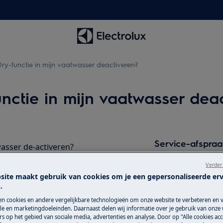
ry-functie in mijn vaatwasser deactiveren?
nctie in mijn vaatwasser dea
Service-afspra
wasser de-activeren?
uitschakelen?
Dankzij onze betr
Verder
kun je erop vertr
site maakt gebruik van cookies om je een gepersonaliseerde er
.
mogelijke zorgkwal
aan jou. We hebben
en cookies en andere vergelijkbare technologieën om onze website te verbeteren en 
e en marketingdoeleinden. Daarnaast delen wij informatie over je gebruik van onze
het hele land snel 
s op het gebied van sociale media, advertenties en analyse. Door op "Alle cookies acc
reparaties maken 