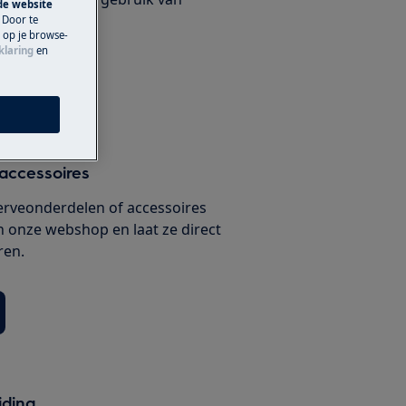
 de website
ux onderdelen.
 Door te
n op je browse-
klaring
en
 inplannen
accessoires
serveonderdelen of accessoires
n onze webshop en laat ze direct
ren.
iding