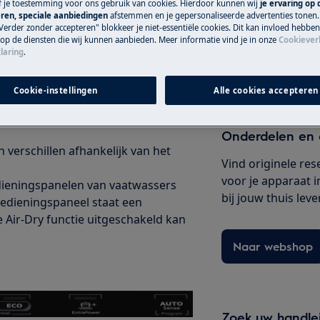
ef je toestemming voor ons gebruik van cookies. Hierdoor kunnen wij
je ervaring op
originele Electrol
ren, speciale aanbiedingen
afstemmen en je gepersonaliseerde advertenties tonen.
Verder zonder accepteren" blokkeer je niet-essentiële cookies. Dit kan invloed hebbe
n staan omdat:
 op de diensten die wij kunnen aanbieden. Meer informatie vind je in onze
Cookiever
laring
.
ultaat (tot wel 3x in vergelijking
Serviceafspraak
wanneer de Air-Dry functie is
Cookie-instellingen
Alle cookies accepteren
s de droogcyclus.
Onderdelen en 
n verschillen afhankelijk van het
Vind originele re
voor je apparaat i
dieningspanelen van vaatwassers
bij jouw thuis leve
bedieningspaneel staat een
Air-Dry functie uitgeschakeld kan
Naar webshop
Zoek uw handle