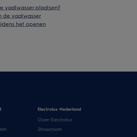
de vaatwasser plaatsen?
n de vaatwasser
tijdens het openen
t
Electrolux Nederland
Over Electrolux
ren
Showroom