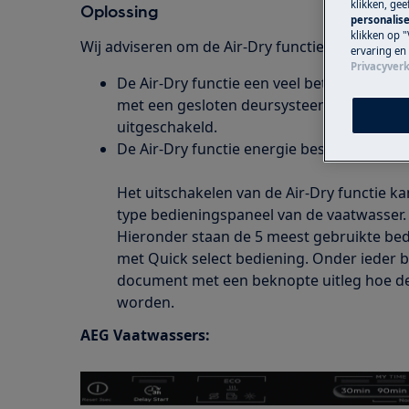
klikken, ge
Oplossing
personalise
klikken op "
Wij adviseren om de Air-Dry functie aan te late
ervaring en
Privacyverk
De Air-Dry functie een veel beter droog res
met een gesloten deursysteem) geeft, dan 
uitgeschakeld.
De Air-Dry functie energie bespaart tijden
Het uitschakelen van de Air-Dry functie ka
type bedieningspaneel van de vaatwasser.
Hieronder staan de 5 meest gebruikte be
met Quick select bediening. Onder ieder 
document met een beknopte uitleg hoe de 
worden.
AEG Vaatwassers: