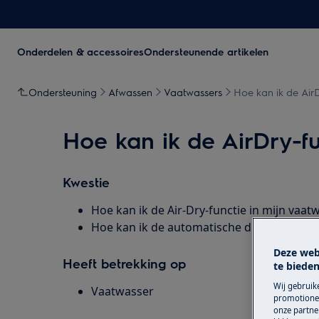
Onderdelen & accessoires
Ondersteunende artikelen
Ondersteuning
Afwassen
Vaatwassers
Hoe kan ik de AirD
Hoe kan ik de AirDry-fu
Kwestie
Hoe kan ik de Air-Dry-functie in mijn vaat
Hoe kan ik de automatische deuropening 
Deze web
Heeft betrekking op
te bieden
Wij gebruik
Vaatwasser
promotionel
onze partner