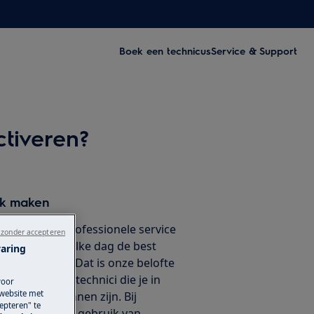
Boek een technicus
Service & Support
ctiveren?
ak maken
ouwbare en professionele service
 zonder accepteren
ouwen dat wij elke dag de best
varing
iteit leveren. Dat is onze belofte
 vakkundige technici die je in
voor
 website met
van dienst kunnen zijn. Bij
epteren" te
we uitsluitend gebruik van