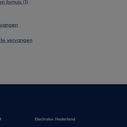
 fornuis (1)
rvangen
 te vervangen
t
Electrolux Nederland