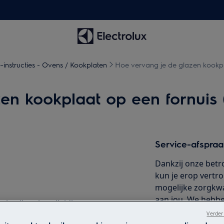
-instructies - Ovens / Kookplaten
Hoe vervang je de glazen kookpla
en kookplaat op een fornuis 
Service-afspra
Dankzij onze betr
kun je erop vertr
mogelijke zorgkwal
aan jou. We hebben
e gebruikershandleiding van uw
het hele land snel 
uitvoert.
Verder
reparaties maken 