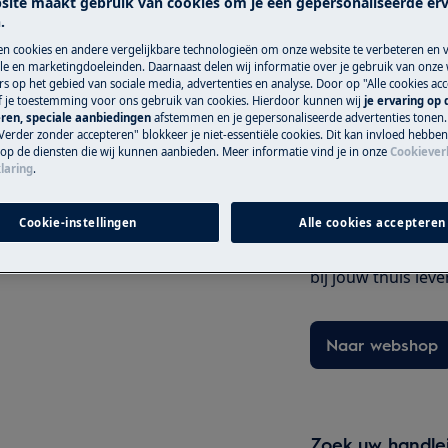
site maakt gebruik van cookies om je een gepersonaliseerde er
.
originele Electrol
en cookies en andere vergelijkbare technologieën om onze website te verbeteren en 
e en marketingdoeleinden. Daarnaast delen wij informatie over je gebruik van onze
s op het gebied van sociale media, advertenties en analyse. Door op "Alle cookies acc
Serviceafspraak
ef je toestemming voor ons gebruik van cookies. Hierdoor kunnen wij
je ervaring op
ren, speciale aanbiedingen
afstemmen en je gepersonaliseerde advertenties tonen.
 SCHOK
Verder zonder accepteren" blokkeer je niet-essentiële cookies. Dit kan invloed hebbe
 op de diensten die wij kunnen aanbieden. Meer informatie vind je in onze
Cookiever
laring
.
 het stopcontact voordat u enige
Onderdelen en 
Cookie-instellingen
Alle cookies accepteren
Vind originele re
voor je apparaat i
bij jouw thuis leve
Naar webshop
Zoek uw handle