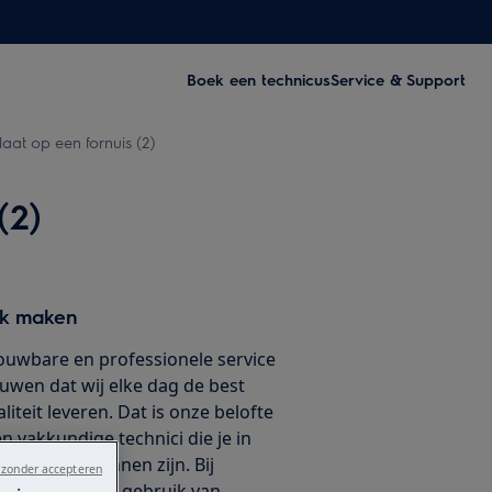
Boek een technicus
Service & Support
at op een fornuis (2)
(2)
ak maken
ouwbare en professionele service
ouwen dat wij elke dag de best
iteit leveren. Dat is onze belofte
 vakkundige technici die je in
van dienst kunnen zijn. Bij
 zonder accepteren
we uitsluitend gebruik van