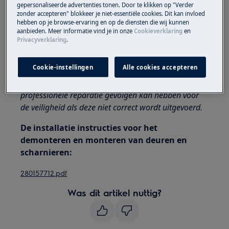
Wees altijd voorzichtig bij het verplaatsen van
gepersonaliseerde advertenties tonen. Door te klikken op "Verder
zonder accepteren" blokkeer je niet-essentiële cookies. Dit kan invloed
apparaten, voor zware apparaten zijn twee
hebben op je browse-ervaring en op de diensten die wij kunnen
personen nodig om het te verplaatsen.
aanbieden. Meer informatie vind je in onze
Cookieverklaring
en
Privacyverklaring
.
Gebruik altijd veiligheidshandschoenen en gesloten
schoeisel.
Cookie-instellingen
Alle cookies accepteren
Houd er rekening mee dat zelfreparatie of niet-
professionele reparatie gevolgen kan hebben voor
de veiligheid als deze niet correct wordt uitgevoerd.
De installatie instructies voor het
demonteren en monteren van deuren en
scharnieren:
280157712.pdf
Was dit artikel nuttig?