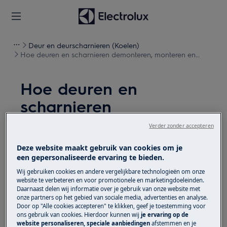
Deur en deurscharnieren (Koelen)
Hoe deuren en scharnieren demonteren, monteren en
omkeren (9)
Hoe deuren en
scharnieren
demonteren, monteren
Verder zonder accepteren
en omkeren (9)
Deze website maakt gebruik van cookies om je
een gepersonaliseerde ervaring te bieden.
Oplossing
Wij gebruiken cookies en andere vergelijkbare technologieën om onze
website te verbeteren en voor promotionele en marketingdoeleinden.
Schakel het apparaat uit en trek de stekker uit het
Daarnaast delen wij informatie over je gebruik van onze website met
onze partners op het gebied van sociale media, advertenties en analyse.
stopcontact
voordat je met
Door op "Alle cookies accepteren" te klikken, geef je toestemming voor
onderhoudswerkzaamheden
begint.
ons gebruik van cookies. Hierdoor kunnen wij
je ervaring op de
website personaliseren, speciale aanbiedingen
afstemmen en je