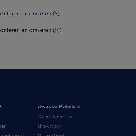
onteren en omkeren (2)
onteren en omkeren (14)
t
Electrolux Nederland
Over Electrolux
ren
Showroom
k inplannen
Nieuwsbrief