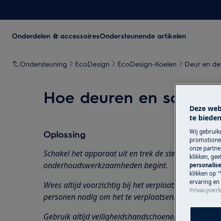
Onderdelen & accessoires
Ondersteunende artikelen
Ondersteuning
EcoDesign
EcoDesign-Koelen
Deur en de
Hoe deuren en scharni
Deze web
te bieden
Wij gebruik
Oplossing
promotionel
onze partner
Schakel het apparaat uit en trek de stekker uit het
s
klikken, ge
onderhoudswerkzaamheden
begint.
personalise
klikken op "
ervaring en
Wees altijd voorzichtig bij het verplaatsen van app
Privacyverk
personen nodig om het te verplaatsen.
Gebruik altijd veiligheidshandschoenen en gesloten 