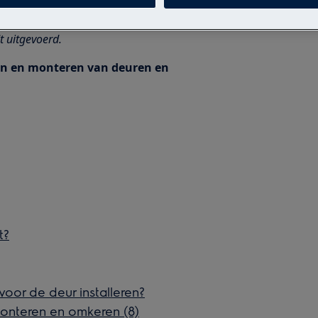
essionele reparatie gevolgen kan
t uitgevoerd.
ren en monteren van deuren en
t?
oor de deur installeren?
onteren en omkeren (8)