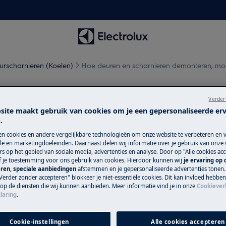
urscharnieren (Koelen)
Hoe deuren en scharnieren demonteren, mon
eren demonteren, monteren e
Verder
site maakt gebruik van cookies om je een gepersonaliseerde er
.
en cookies en andere vergelijkbare technologieën om onze website te verbeteren en 
e en marketingdoeleinden. Daarnaast delen wij informatie over je gebruik van onze
s op het gebied van sociale media, advertenties en analyse. Door op "Alle cookies acc
topcontact
voordat je met
ef je toestemming voor ons gebruik van cookies. Hierdoor kunnen wij
je ervaring op
ren, speciale aanbiedingen
afstemmen en je gepersonaliseerde advertenties tonen.
Verder zonder accepteren" blokkeer je niet-essentiële cookies. Dit kan invloed hebbe
 op de diensten die wij kunnen aanbieden. Meer informatie vind je in onze
Cookiever
araten, voor zware apparaten zijn twee
laring
.
schoeisel.
Cookie-instellingen
Alle cookies accepteren