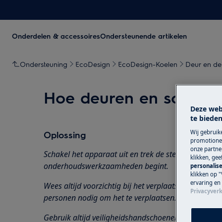
Onderdelen & accessoires
Ondersteunende artikelen
Ondersteuning
EcoDesign
EcoDesign-Koelen
Deur en de
Hoe deuren en scharni
Deze web
te bieden
Wij gebruik
Oplossing
promotionel
onze partner
Schakel het apparaat uit en trek de stekker uit het
s
klikken, ge
onderhoudswerkzaamheden
begint.
personalise
klikken op "
ervaring en
Wees altijd voorzichtig bij het verplaatsen van app
Privacyverk
personen nodig om het te verplaatsen.
Gebruik altijd veiligheidshandschoenen en gesloten 