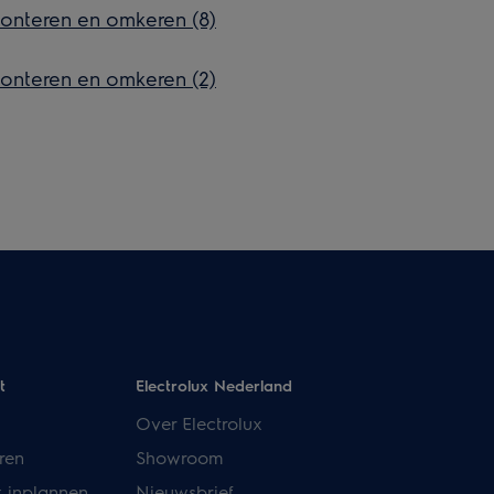
onteren en omkeren (8)
onteren en omkeren (2)
t
Electrolux Nederland
Over Electrolux
ren
Showroom
k inplannen
Nieuwsbrief