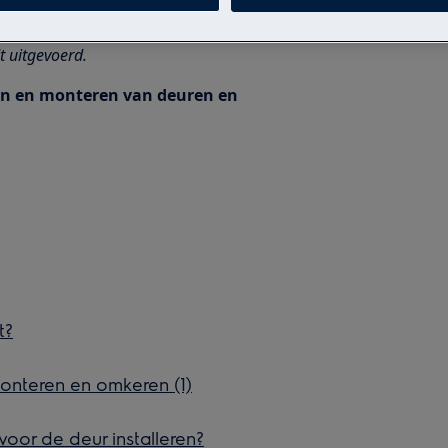
essionele reparatie gevolgen kan
t uitgevoerd.
ren en monteren van deuren en
t?
onteren en omkeren (1)
oor de deur installeren?