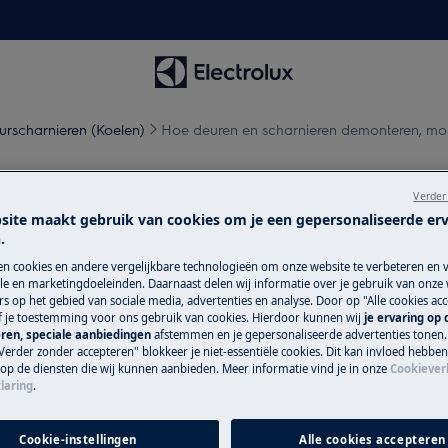
urscharnieren (Koelen)
Hoe deuren en scharnieren demonteren, mon
eren demonteren, monteren e
Verder
site maakt gebruik van cookies om je een gepersonaliseerde er
.
en cookies en andere vergelijkbare technologieën om onze website te verbeteren en 
e en marketingdoeleinden. Daarnaast delen wij informatie over je gebruik van onze
s op het gebied van sociale media, advertenties en analyse. Door op "Alle cookies acc
topcontact
voordat je met
ef je toestemming voor ons gebruik van cookies. Hierdoor kunnen wij
je ervaring op
ren, speciale aanbiedingen
afstemmen en je gepersonaliseerde advertenties tonen.
Verder zonder accepteren" blokkeer je niet-essentiële cookies. Dit kan invloed hebbe
 op de diensten die wij kunnen aanbieden. Meer informatie vind je in onze
Cookiever
araten, voor zware apparaten zijn twee
laring
.
schoeisel.
Cookie-instellingen
Alle cookies accepteren