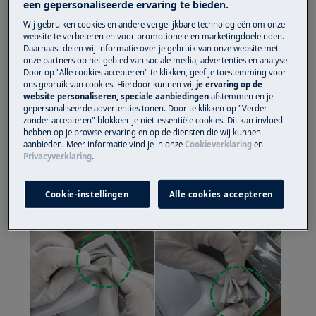
een gepersonaliseerde ervaring te bieden.
Gebruik altijd veiligheidshandschoenen en gesloten
Wij gebruiken cookies en andere vergelijkbare technologieën om onze
schoeisel.
website te verbeteren en voor promotionele en marketingdoeleinden.
Daarnaast delen wij informatie over je gebruik van onze website met
onze partners op het gebied van sociale media, advertenties en analyse.
Houd er rekening mee dat zelfreparatie of niet-
Door op "Alle cookies accepteren" te klikken, geef je toestemming voor
professionele reparatie gevolgen kan hebben voor
ons gebruik van cookies. Hierdoor kunnen wij
je ervaring op de
website personaliseren, speciale aanbiedingen
afstemmen en je
de veiligheid als deze niet correct wordt uitgevoerd.
gepersonaliseerde advertenties tonen. Door te klikken op "Verder
zonder accepteren" blokkeer je niet-essentiële cookies. Dit kan invloed
HOE DE DEURAFDICHTING TE VERVANGEN?
hebben op je browse-ervaring en op de diensten die wij kunnen
aanbieden. Meer informatie vind je in onze
Cookieverklaring
en
STAP 1
Privacyverklaring
.
Start in een hoek en trek de deurafdichting naar
buiten.
Cookie-instellingen
Alle cookies accepteren