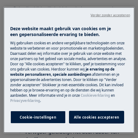
Gebruik altijd veiligheidshandschoenen en gesloten
schoeisel.
Verder zonder accepteren
Houd er rekening mee dat zelfreparatie of niet-
Deze website maakt gebruik van cookies om je
een gepersonaliseerde ervaring te bieden.
professionele reparatie gevolgen kan hebben voor
de veiligheid als deze niet goed wordt uitgevoerd.
Wij gebruiken cookies en andere vergelijkbare technologieën om onze
website te verbeteren en voor promotionele en marketingdoeleinden.
Daarnaast delen wij informatie over je gebruik van onze website met
onze partners op het gebied van sociale media, advertenties en analyse.
HOUD ER REKENING MEE DAT EEN ONJUISTE
Door op "Alle cookies accepteren" te klikken, geef je toestemming voor
ons gebruik van cookies. Hierdoor kunnen wij
je ervaring op de
INSTALLATIE TOT ISOLATIEVERLIES KAN LEIDEN
website personaliseren, speciale aanbiedingen
afstemmen en je
EN DE JUISTE FUNCTIONALITEIT VAN HET
gepersonaliseerde advertenties tonen. Door te klikken op "Verder
APPARAAT IN GEVAAR KAN BRENGEN.
zonder accepteren" blokkeer je niet-essentiële cookies. Dit kan invloed
hebben op je browse-ervaring en op de diensten die wij kunnen
aanbieden. Meer informatie vind je in onze
Cookieverklaring
en
Privacyverklaring
.
Deurafdichting verwijderen
Start in een hoek en trek aan de
Cookie-instellingen
Alle cookies accepteren
deurafdichting.
Verwijder geleidelijk het deurrubber van