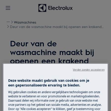
Wasmachines
Deur van de wasmachine maakt bij openen een krakend
geluid
Deur van de
wasmachine maakt bij
openen een krakend
geluid
Verder zonder accepteren
Kwestie
Deze website maakt gebruik van cookies om je
een gepersonaliseerde ervaring te bieden.
Deur van de wasmachine maakt bij openen
Wij gebruiken cookies en andere vergelijkbare technologieën om onze
of sluiten een krakend geluid
website te verbeteren en voor promotionele en marketingdoeleinden.
Daarnaast delen wij informatie over je gebruik van onze website met
onze partners op het gebied van sociale media, advertenties en analyse.
Heeft betrekking op
Door op "Alle cookies accepteren" te klikken, geef je toestemming voor