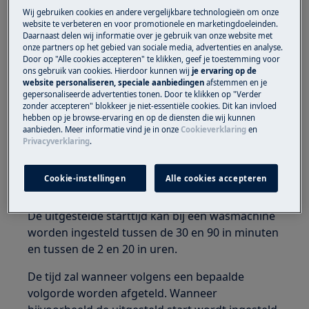
telt niet af.
Wij gebruiken cookies en andere vergelijkbare technologieën om onze
De uitgestelde start telt alleen af als ik 30
website te verbeteren en voor promotionele en marketingdoeleinden.
Daarnaast delen wij informatie over je gebruik van onze website met
minuten of 60 minuten heb ingesteld.
onze partners op het gebied van sociale media, advertenties en analyse.
De uitgestelde start tel niet af wanneer ik
Door op "Alle cookies accepteren" te klikken, geef je toestemming voor
ons gebruik van cookies. Hierdoor kunnen wij
je ervaring op de
90 minuten of langer instel.
website personaliseren, speciale aanbiedingen
afstemmen en je
gepersonaliseerde advertenties tonen. Door te klikken op "Verder
zonder accepteren" blokkeer je niet-essentiële cookies. Dit kan invloed
Heeft betrekking op
hebben op je browse-ervaring en op de diensten die wij kunnen
aanbieden. Meer informatie vind je in onze
Cookieverklaring
en
Wasmachine Bovenlader
Privacyverklaring
.
Wasmachine Voorlader
Cookie-instellingen
Alle cookies accepteren
Oplossing
De uitgestelde starttijd kan bij een wasmachine
worden ingesteld tussen de 30 en 90 in minuten
en tussen de 2 en 20 in uren.
De tijd zal wanneer volgens een bepaalde
volgorde worden afgeteld. Wanneer