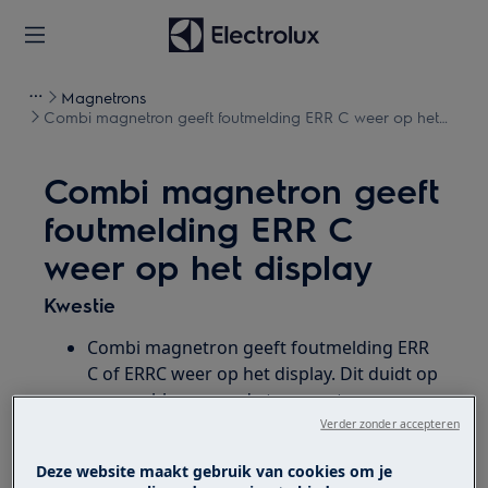
Magnetrons
Combi magnetron geeft foutmelding ERR C weer op het
display
Combi magnetron geeft
foutmelding ERR C
weer op het display
Kwestie
Combi magnetron geeft foutmelding ERR
C of ERRC weer op het display. Dit duidt op
een probleem van de temperatuursensor
van de ovenruimte.
Verder zonder accepteren
Deze website maakt gebruik van cookies om je
Heeft betrekking op