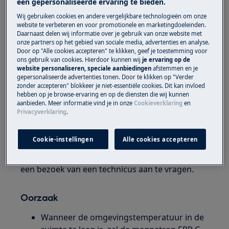
een gepersonaliseerde ervaring te bieden.
Combi magnetron
Wij gebruiken cookies en andere vergelijkbare technologieën om onze
website te verbeteren en voor promotionele en marketingdoeleinden.
Daarnaast delen wij informatie over je gebruik van onze website met
Oplossing
onze partners op het gebied van sociale media, advertenties en analyse.
Door op "Alle cookies accepteren" te klikken, geef je toestemming voor
ons gebruik van cookies. Hierdoor kunnen wij
je ervaring op de
Controleer of omgevingstemperatuur
website personaliseren, speciale aanbiedingen
afstemmen en je
waar de magnetron geplaatst is, niet lager
gepersonaliseerde advertenties tonen. Door te klikken op "Verder
is dan 16 °C , verwarm de ruimte naar
zonder accepteren" blokkeer je niet-essentiële cookies. Dit kan invloed
hebben op je browse-ervaring en op de diensten die wij kunnen
minimaal 18 °C.
aanbieden. Meer informatie vind je in onze
Cookieverklaring
en
Neem contact op met onze servicedienst
Privacyverklaring
.
voor een afspraak.
Cookie-instellingen
Alle cookies accepteren
Wanneer de bovenstaande suggesties het
probleem niet hebben opgelost, adviseren wij
een bezoek van een technicus aan te vragen.
Oorzaak
Wanneer de omgevingstemperatuur in de