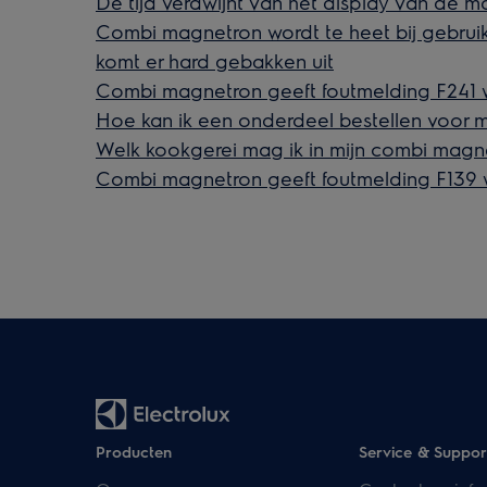
De tijd verdwijnt van het display van de ma
Combi magnetron wordt te heet bij gebruik
komt er hard gebakken uit
Combi magnetron geeft foutmelding F241 
Hoe kan ik een onderdeel bestellen voor 
Welk kookgerei mag ik in mijn combi magn
Combi magnetron geeft foutmelding F139 
Producten
Service & Suppor