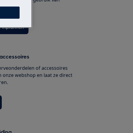
ux onderdelen.
 inplannen
accessoires
serveonderdelen of accessoires
n onze webshop en laat ze direct
ren.
iding