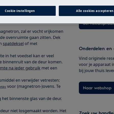
originele Electrol
Cookie-instellingen
Alle cookies accepteren
Serviceafspraak
gnetron, zal er vocht vrijkomen
 de ovenruimte gaan zitten. Dek
en
spatdeksel
of met
Onderdelen en 
e in het voedsel kan er veel
Vind originele re
e binnenruit van de deur komen.
voor je apparaat i
mte na ieder gebruik
met een
bij jouw thuis leve
smiddel en verwijder vetresten:
voor (magnetron-)ovens. Te
pray
Naar webshop
 het binnenste glas van de deur.
deur niet losgemaakt worden. Het
Zoek uw handle