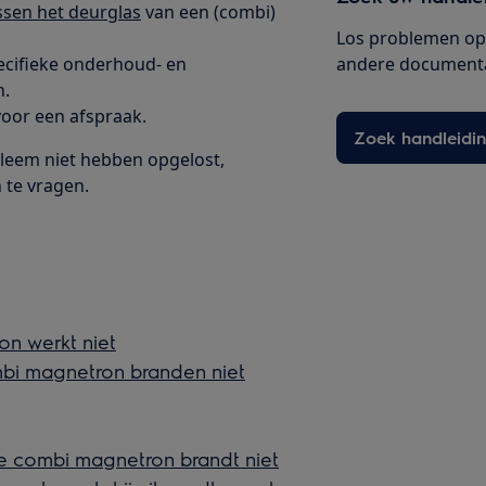
ussen het deurglas
van een (combi)
Los problemen op 
ecifieke onderhoud- en
andere documenta
n.
oor een afspraak.
Zoek handleidi
leem niet hebben opgelost,
 te vragen.
n werkt niet
mbi magnetron branden niet
de combi magnetron brandt niet