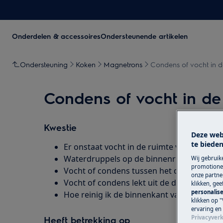
Onderdelen & accessoires
Ondersteunende artikelen
Ondersteuning
Koken
Magnetrons
Condens of vocht in 
Condens of vocht in d
Kwestie
Deze web
te bieden
Er onstaat vocht in de ruimte van de comb
Waterdruppels op de binnenruit van de m
Wij gebruik
promotionel
Vocht of condens tussen het deurglas va
onze partner
Vocht of condens lekt uit de deur van de
klikken, ge
personalise
Hoe reinig ik de binnenkant van mijn (co
klikken op "
ervaring en
Privacyverk
Heeft betrekking op