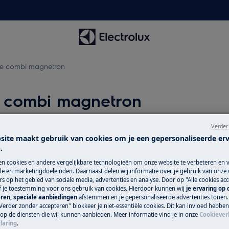
de combi magnetron
e combi magnetron
Verder
site maakt gebruik van cookies om je een gepersonaliseerde er
Service-afspra
.
i magnetron tijdens het gebruik.
agnetrondeur.
en cookies en andere vergelijkbare technologieën om onze website te verbeteren en 
Dankzij onze betr
e en marketingdoeleinden. Daarnaast delen wij informatie over je gebruik van onze
n de combi magnetron.
kun je erop vertr
s op het gebied van sociale media, advertenties en analyse. Door op "Alle cookies acc
 combi magnetron.
ef je toestemming voor ons gebruik van cookies. Hierdoor kunnen wij
je ervaring op
mogelijke zorgkwal
ren, speciale aanbiedingen
afstemmen en je gepersonaliseerde advertenties tonen.
mbi)magnetron?
aan jou. We hebben
Verder zonder accepteren" blokkeer je niet-essentiële cookies. Dit kan invloed hebbe
het hele land snel 
 op de diensten die wij kunnen aanbieden. Meer informatie vind je in onze
Cookiever
laring
.
reparaties maken 