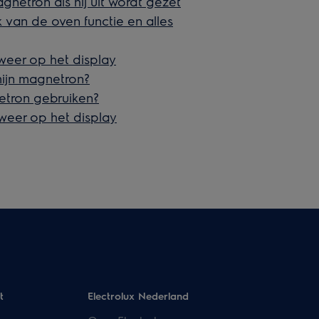
gnetron als hij uit wordt gezet
 van de oven functie en alles
weer op het display
mijn magnetron?
etron gebruiken?
weer op het display
t
Electrolux Nederland