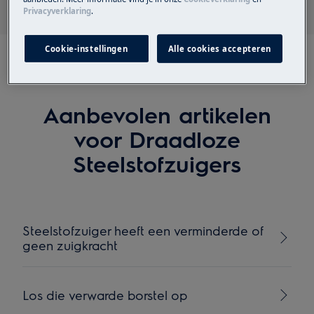
Privacyverklaring
.
Cookie-instellingen
Alle cookies accepteren
Aanbevolen artikelen
voor Draadloze
Steelstofzuigers
Steelstofzuiger heeft een verminderde of
geen zuigkracht
Los die verwarde borstel op