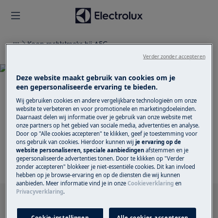
Koop rechtstreeks bij AEG
Terugname en recyclage van je oude apparaat
Verder zonder accepteren
Deze website maakt gebruik van cookies om je
een gepersonaliseerde ervaring te bieden.
Ondersteuning voor
Wij gebruiken cookies en andere vergelijkbare technologieën om onze
website te verbeteren en voor promotionele en marketingdoeleinden.
Daarnaast delen wij informatie over je gebruik van onze website met
Terugname en recyclage
onze partners op het gebied van sociale media, advertenties en analyse.
Door op "Alle cookies accepteren" te klikken, geef je toestemming voor
van je oude apparaat
ons gebruik van cookies. Hierdoor kunnen wij
je ervaring op de
website personaliseren, speciale aanbiedingen
afstemmen en je
gepersonaliseerde advertenties tonen. Door te klikken op "Verder
zonder accepteren" blokkeer je niet-essentiële cookies. Dit kan invloed
hebben op je browse-ervaring en op de diensten die wij kunnen
aanbieden. Meer informatie vind je in onze
Cookieverklaring
en
Privacyverklaring
.
Zoek tussen onze ondersteuningsartikelen
Cookie-instellingen
Alle cookies accepteren