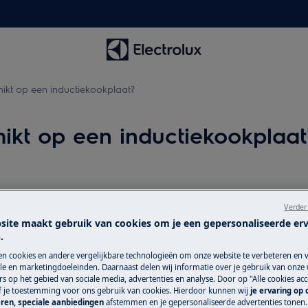
hikt op een inductiekookplaat?
hikt op een inductiekookplaat
Zoek uw handle
nductiekookplaat?
Verder
bruik op een inductiekookplaat?
site maakt gebruik van cookies om je een gepersonaliseerde er
Los problemen op 
iet volledig of verwarmen maar
.
andere documenta
en cookies en andere vergelijkbare technologieën om onze website te verbeteren en 
e en marketingdoeleinden. Daarnaast delen wij informatie over je gebruik van onze
s op het gebied van sociale media, advertenties en analyse. Door op "Alle cookies acc
Zoek handleidi
ef je toestemming voor ons gebruik van cookies. Hierdoor kunnen wij
je ervaring op
ren, speciale aanbiedingen
afstemmen en je gepersonaliseerde advertenties tonen.