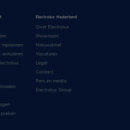
t
Electrolux Nederland
Over Electrolux
ren
Showroom
k inplannen
Nieuwsbrief
k annuleren
Vacatures
lectrolux
Legal
Contact
Pers en media
nloaden
Electrolux Group
ragen
 zoeken