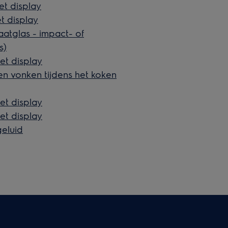
et display
t display
atglas - impact- of
s)
et display
en vonken tijdens het koken
et display
et display
geluid