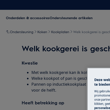
Onderdelen & accessoires
Ondersteunende artikelen
Ondersteuning
Koken
Kookplaten
Welk kookgerei is gesc
Welk kookgerei is gesc
Kwestie
Met welk kookgerei kan ik koken op een i
Welke kookpot of pan is geschikt voor ge
Deze web
Pannen op inductiekookplaat verwarmen n
te bieden
voor de helft.
Wij gebruik
promotionel
onze partner
Heeft betrekking op
klikken, ge
personalise