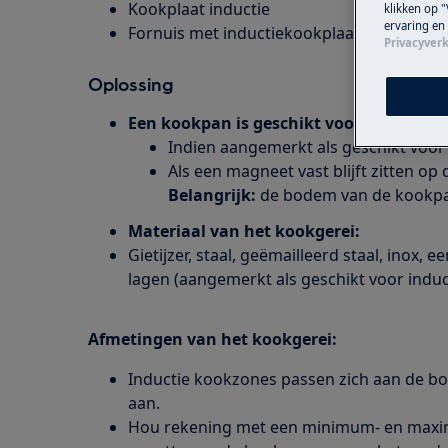
Kookplaat inductie
klikken op "
ervaring en
Fornuis met inductiekookplaat
Privacyverk
Oplossing
Een kookpan is geschikt voor een induc
Indien aangemerkt als geschikt voor 
Als een magneet vast blijft zitten o
Belangrijk:
de bodem van de kookpan
Materiaal van het kookgerei:
Gietijzer, staal, geëmailleerd staal, ino
lagen (aangemerkt als geschikt voor induc
Afmetingen van het kookgerei:
Inductie kookzones passen zich aan de 
aan.
Hou rekening met een minimum- en maxim