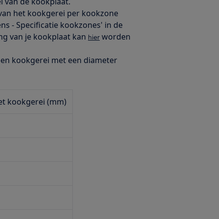
 van de kookplaat.
 van het kookgerei per kookzone
s - Specificatie kookzones' in de
ng van je kookplaat kan
worden
hier
een kookgerei met een diameter
et kookgerei (mm)