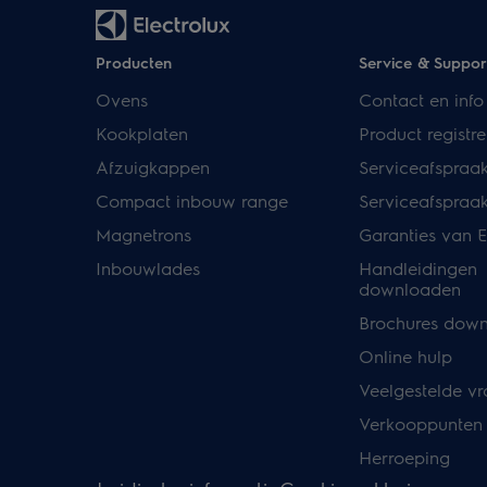
Producten
Service & Suppor
Ovens
Contact en info
Kookplaten
Product registre
Afzuigkappen
Serviceafspraa
Compact inbouw range
Serviceafspraa
Magnetrons
Garanties van E
Inbouwlades
Handleidingen
downloaden
Brochures dow
Online hulp
Veelgestelde v
Verkooppunten
Herroeping