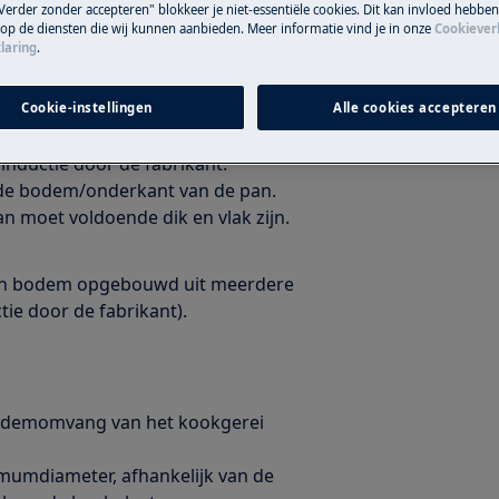
Verder zonder accepteren" blokkeer je niet-essentiële cookies. Dit kan invloed hebbe
 op de diensten die wij kunnen aanbieden. Meer informatie vind je in onze
Cookiever
laring
.
Cookie-instellingen
Alle cookies accepteren
tiekookplaat:
inductie door de fabrikant.
p de bodem/onderkant van de pan.
 moet voldoende dik en vlak zijn.
x, een bodem opgebouwd uit meerdere
tie door de fabrikant).
bodemomvang van het kookgerei
umdiameter, afhankelijk van de