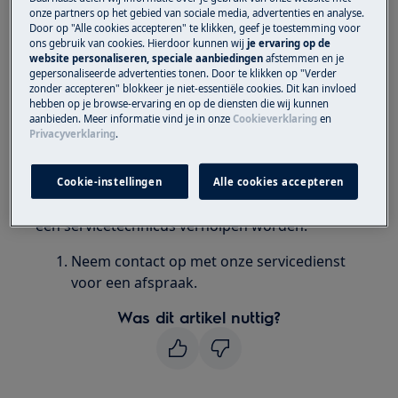
onze partners op het gebied van sociale media, advertenties en analyse.
Heeft betrekking op
Door op "Alle cookies accepteren" te klikken, geef je toestemming voor
ons gebruik van cookies. Hierdoor kunnen wij
je ervaring op de
Wasmachine
website personaliseren, speciale aanbiedingen
afstemmen en je
gepersonaliseerde advertenties tonen. Door te klikken op "Verder
zonder accepteren" blokkeer je niet-essentiële cookies. Dit kan invloed
Oplossing
hebben op je browse-ervaring en op de diensten die wij kunnen
aanbieden. Meer informatie vind je in onze
Cookieverklaring
en
Privacyverklaring
.
Als de wasmachine zich automatisch vult met
water, wanneer de machine nog niet
ingeschakeld is, zal er vermoedelijk het
Cookie-instellingen
Alle cookies accepteren
inlaatventiel open blijven staan. Dit kan door
een servicetechnicus verholpen worden.
Neem contact op met onze servicedienst
voor een afspraak.
Was dit artikel nuttig?