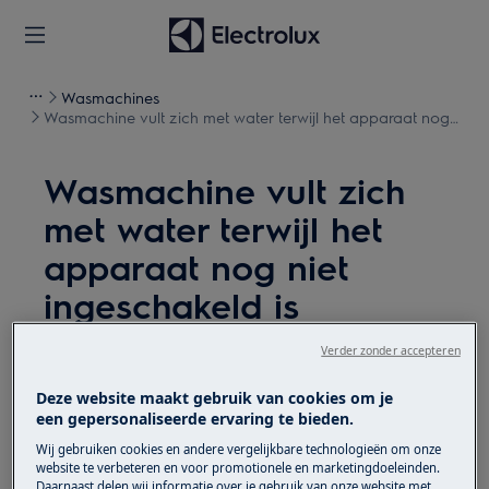
Wasmachines
Wasmachine vult zich met water terwijl het apparaat nog
niet ingeschakeld is
Wasmachine vult zich
met water terwijl het
apparaat nog niet
ingeschakeld is
Kwestie
Verder zonder accepteren
Wasmachine vult zich met water terwijl het
Deze website maakt gebruik van cookies om je
apparaat nog niet ingeschakeld is.
een gepersonaliseerde ervaring te bieden.
Wasmachine loopt van zelf vol met water,
Wij gebruiken cookies en andere vergelijkbare technologieën om onze
wanneer het apparaat uit staat.
website te verbeteren en voor promotionele en marketingdoeleinden.
Daarnaast delen wij informatie over je gebruik van onze website met