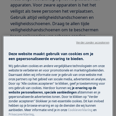
apparaten. Voor zware apparaten is het het
veiligst als twee personen het verplaatsen.
Gebruik altijd veiligheidshandschoenen en
veiligheidsschoenen. Draag te allen tijde
veiligheidshandschoenen om te beschermen
tegen snijwonden van scherpe randen.
Verder zonder accepteren
Deze website maakt gebruik van cookies om je
een gepersonaliseerde ervaring te bieden.
Wij gebruiken cookies en andere vergelijkbare technologieën om onze
WAARSCHUWING!
GEVAAR VOOR OOGLETSEL
website te verbeteren en voor promotionele en marketingdoeleinden.
Daarnaast delen wij informatie over je gebruik van onze website met
onze partners op het gebied van sociale media, advertenties en analyse.
Door op "Alle cookies accepteren" te klikken, geef je toestemming voor
ons gebruik van cookies. Hierdoor kunnen wij
je ervaring op de
website personaliseren, speciale aanbiedingen
afstemmen en je
gepersonaliseerde advertenties tonen. Door te klikken op "Verder
zonder accepteren" blokkeer je niet-essentiële cookies. Dit kan invloed
Draag veiligheidsbrillen als u onderhouds- of
hebben op je browse-ervaring en op de diensten die wij kunnen
reparatiewerkzaamheden uitvoert waarbij
aanbieden. Meer informatie vind je in onze
Cookieverklaring
en
Privacyverklaring
.