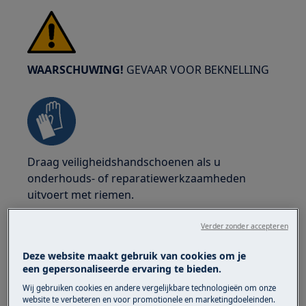
WAARSCHUWING!
GEVAAR VOOR BEKNELLING
Draag veiligheidshandschoenen als u
onderhouds- of reparatiewerkzaamheden
uitvoert met riemen.
Verder zonder accepteren
Deze website maakt gebruik van cookies om je
een gepersonaliseerde ervaring te bieden.
WAARSCHUWING!
VERSTIKKINGSGEVAAR
Wij gebruiken cookies en andere vergelijkbare technologieën om onze
website te verbeteren en voor promotionele en marketingdoeleinden.