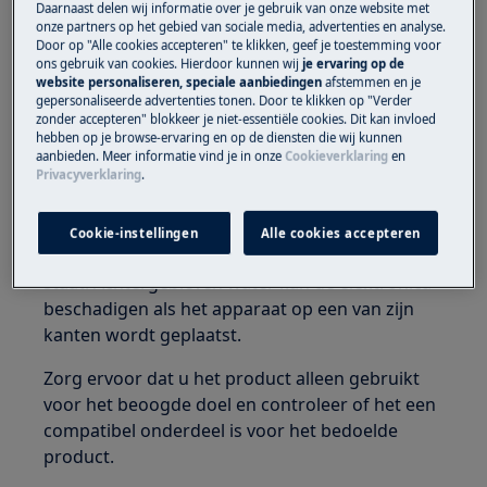
Daarnaast delen wij informatie over je gebruik van onze website met
Kleine onderdelen niet geschikt voor kinderen
onze partners op het gebied van sociale media, advertenties en analyse.
onder de 3 jaar. Houd alle kleine onderdelen en
Door op "Alle cookies accepteren" te klikken, geef je toestemming voor
verpakkingen buiten bereik van kinderen.
ons gebruik van cookies. Hierdoor kunnen wij
je ervaring op de
website personaliseren, speciale aanbiedingen
afstemmen en je
gepersonaliseerde advertenties tonen. Door te klikken op "Verder
Alleen volwassenen zouden het product moeten
zonder accepteren" blokkeer je niet-essentiële cookies. Dit kan invloed
gebruiken of installeren.
hebben op je browse-ervaring en op de diensten die wij kunnen
aanbieden. Meer informatie vind je in onze
Cookieverklaring
en
Schakel de watertoevoer naar het apparaat uit
Privacyverklaring
.
voordat u enig onderhoud uitvoert. Zorg dat het
apparaat altijd volledig leeg is. Onderhoud moet
Cookie-instellingen
Alle cookies accepteren
worden uitgevoerd terwijl het apparaat rechtop
staat. Achtergebleven water kan de elektronica
beschadigen als het apparaat op een van zijn
kanten wordt geplaatst.
Zorg ervoor dat u het product alleen gebruikt
voor het beoogde doel en controleer of het een
compatibel onderdeel is voor het bedoelde
product.