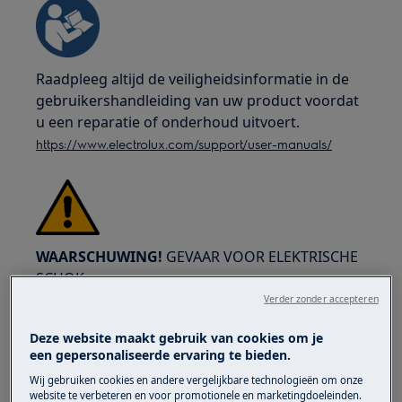
Raadpleeg altijd de veiligheidsinformatie in de
gebruikershandleiding van uw product voordat
u een reparatie of onderhoud uitvoert.
https://www.electrolux.com/support/user-manuals/
WAARSCHUWING!
GEVAAR VOOR ELEKTRISCHE
SCHOK
Verder zonder accepteren
Schakel het apparaat uit en trek de stekker uit
het stopcontact voordat u enige reparatie of
Deze website maakt gebruik van cookies om je
een gepersonaliseerde ervaring te bieden.
onderhoud uitvoert.
Wij gebruiken cookies en andere vergelijkbare technologieën om onze
website te verbeteren en voor promotionele en marketingdoeleinden.