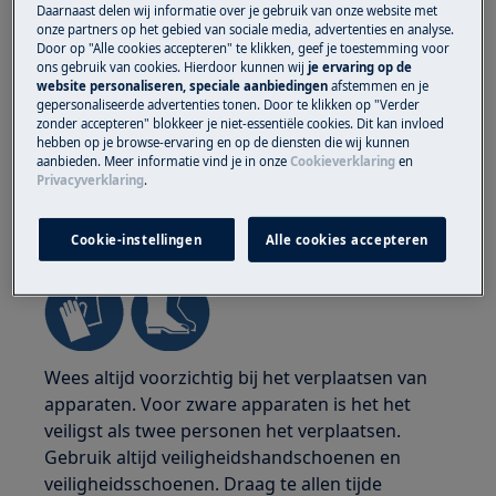
Daarnaast delen wij informatie over je gebruik van onze website met
onze partners op het gebied van sociale media, advertenties en analyse.
Door op "Alle cookies accepteren" te klikken, geef je toestemming voor
ons gebruik van cookies. Hierdoor kunnen wij
je ervaring op de
website personaliseren, speciale aanbiedingen
afstemmen en je
gepersonaliseerde advertenties tonen. Door te klikken op "Verder
zonder accepteren" blokkeer je niet-essentiële cookies. Dit kan invloed
hebben op je browse-ervaring en op de diensten die wij kunnen
aanbieden. Meer informatie vind je in onze
Cookieverklaring
en
Privacyverklaring
.
WAARSCHUWING!
GEVAAR VOOR LETSEL
Cookie-instellingen
Alle cookies accepteren
Wees altijd voorzichtig bij het verplaatsen van
apparaten. Voor zware apparaten is het het
veiligst als twee personen het verplaatsen.
Gebruik altijd veiligheidshandschoenen en
veiligheidsschoenen. Draag te allen tijde