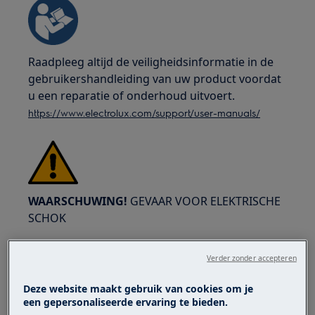
Raadpleeg altijd de veiligheidsinformatie in de
gebruikershandleiding van uw product voordat
u een reparatie of onderhoud uitvoert.
https://www.electrolux.com/support/user-manuals/
WAARSCHUWING!
GEVAAR VOOR ELEKTRISCHE
SCHOK
Schakel het apparaat uit en trek de stekker uit
Verder zonder accepteren
het stopcontact voordat u enige reparatie of
onderhoud uitvoert.
Deze website maakt gebruik van cookies om je
een gepersonaliseerde ervaring te bieden.