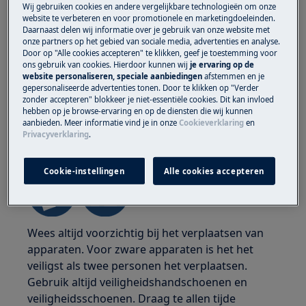
Wij gebruiken cookies en andere vergelijkbare technologieën om onze
website te verbeteren en voor promotionele en marketingdoeleinden.
Daarnaast delen wij informatie over je gebruik van onze website met
onze partners op het gebied van sociale media, advertenties en analyse.
Door op "Alle cookies accepteren" te klikken, geef je toestemming voor
ons gebruik van cookies. Hierdoor kunnen wij
je ervaring op de
website personaliseren, speciale aanbiedingen
afstemmen en je
gepersonaliseerde advertenties tonen. Door te klikken op "Verder
zonder accepteren" blokkeer je niet-essentiële cookies. Dit kan invloed
hebben op je browse-ervaring en op de diensten die wij kunnen
aanbieden. Meer informatie vind je in onze
Cookieverklaring
en
Privacyverklaring
.
WAARSCHUWING!
GEVAAR VOOR LETSEL
Cookie-instellingen
Alle cookies accepteren
Wees altijd voorzichtig bij het verplaatsen van
apparaten. Voor zware apparaten is het het
veiligst als twee personen het verplaatsen.
Gebruik altijd veiligheidshandschoenen en
veiligheidsschoenen. Draag te allen tijde