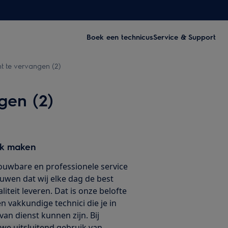
Boek een technicus
Service & Support
 te vervangen (2)
gen (2)
ak maken
ouwbare en professionele service
ouwen dat wij elke dag de best
iteit leveren. Dat is onze belofte
 vakkundige technici die je in
van dienst kunnen zijn. Bij
we uitsluitend gebruik van