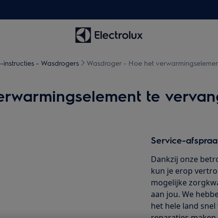
-instructies - Wasdrogers
Wasdroger - Hoe het verwarmingselement
erwarmingselement te vervan
Service-afspra
Dankzij onze betr
kun je erop vertr
mogelijke zorgkwal
aan jou. We hebben
het hele land snel 
reparaties maken 