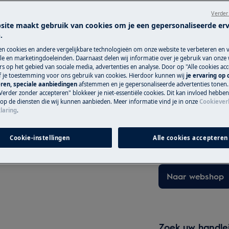
originele Electrol
Verder
e gebruikershandleiding van uw
site maakt gebruik van cookies om je een gepersonaliseerde er
.
uitvoert.
Serviceafspraak
en cookies en andere vergelijkbare technologieën om onze website te verbeteren en 
e en marketingdoeleinden. Daarnaast delen wij informatie over je gebruik van onze
s op het gebied van sociale media, advertenties en analyse. Door op "Alle cookies acc
ef je toestemming voor ons gebruik van cookies. Hierdoor kunnen wij
je ervaring op
ren, speciale aanbiedingen
afstemmen en je gepersonaliseerde advertenties tonen.
Verder zonder accepteren" blokkeer je niet-essentiële cookies. Dit kan invloed hebbe
Onderdelen en 
 op de diensten die wij kunnen aanbieden. Meer informatie vind je in onze
Cookiever
laring
.
 SCHOK
Vind originele re
voor je apparaat i
 het stopcontact voordat u enige
Cookie-instellingen
Alle cookies accepteren
bij jouw thuis leve
Naar webshop
Zoek uw handle