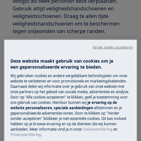
veiligst als twee personen deze verplaatsen.
Gebruik altijd veiligheidshandschoenen en
veiligheidsschoenen. Draag te allen tijde
veiligheidshandschoenen om te beschermen
tegen snijwonden van scherpe randen.
Verder zonder accepteren
Deze website maakt gebruik van cookies om je
een gepersonaliseerde ervaring te bieden.
WAARSCHUWING!
GEVAAR VOOR OOGLETSEL
Wij gebruiken cookies en andere vergelijkbare technologieën om onze
website te verbeteren en voor promotionele en marketingdoeleinden.
Daarnaast delen wij informatie over je gebruik van onze website met
onze partners op het gebied van sociale media, advertenties en analyse.
Door op "Alle cookies accepteren" te klikken, geef je toestemming voor
ons gebruik van cookies. Hierdoor kunnen wij
je ervaring op de
website personaliseren, speciale aanbiedingen
afstemmen en je
Draag veiligheidsbrillen als u onderhouds- of
gepersonaliseerde advertenties tonen. Door te klikken op "Verder
zonder accepteren" blokkeer je niet-essentiële cookies. Dit kan invloed
reparatiewerkzaamheden uitvoert waarbij
hebben op je browse-ervaring en op de diensten die wij kunnen
veren betrokken zijn.
aanbieden. Meer informatie vind je in onze
Cookieverklaring
en
Privacyverklaring
.