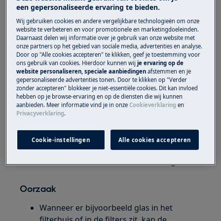
een gepersonaliseerde ervaring te bieden.
Oplossing
Wij gebruiken cookies en andere vergelijkbare technologieën om onze
website te verbeteren en voor promotionele en marketingdoeleinden.
Vaatwasser geeft foutmelding i50 weer op het
Daarnaast delen wij informatie over je gebruik van onze website met
onze partners op het gebied van sociale media, advertenties en analyse.
display, dit duidt op een probleem met de
Door op "Alle cookies accepteren" te klikken, geef je toestemming voor
afvoerpomp of de circulatiepomp.
ons gebruik van cookies. Hierdoor kunnen wij
je ervaring op de
website personaliseren, speciale aanbiedingen
afstemmen en je
gepersonaliseerde advertenties tonen. Door te klikken op "Verder
Controleer de filters.
zonder accepteren" blokkeer je niet-essentiële cookies. Dit kan invloed
Controleer het filterhuis.
hebben op je browse-ervaring en op de diensten die wij kunnen
Neem contact op met onze servicedienst
aanbieden. Meer informatie vind je in onze
Cookieverklaring
en
Privacyverklaring
.
voor een afspraak.
Wanneer de bovenstaande suggesties het
Cookie-instellingen
Alle cookies accepteren
probleem niet hebben opgelost, adviseren wij
een bezoek van een technicus aan te vragen.
Oorzaak
Wanneer er bijvoorbeeld glas in het
filterhuis of in de filters zit, kan de