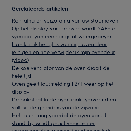
Gerelateerde artikelen
Reiniging en verzorging van uw stoomoven
Op het display van de oven wordt SAFE of
symbool van een hangslot weergegeven
Hoe kan ik het glas van mijn oven deur
reinigen en hoe verwijder ik mijn ovendeur
(video)
De koelventilator van de oven draait de
hele tijd
Oven geeft foutmelding F241 weer op het
display
De bakplaat in de oven raakt vervormd en
valt uit de geleiders van de zijwand
Het duurt lang voordat de oven vanuit
stand-by wordt geactiveerd en er
verschijnen drie stippen / puntjes op het