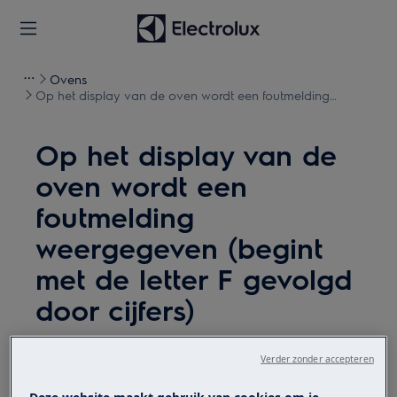
Ovens
Op het display van de oven wordt een foutmelding
weergegeven (begint met de letter F gevolgd door cijfers)
Op het display van de
oven wordt een
foutmelding
weergegeven (begint
met de letter F gevolgd
door cijfers)
Kwestie
Verder zonder accepteren
Op het display van de oven wordt een