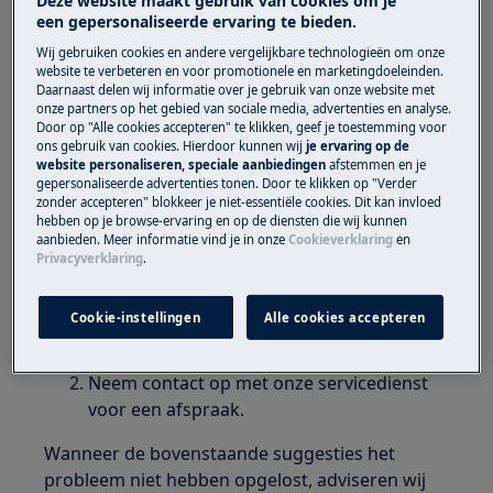
foutmelding weergegeven (begint met de
Deze website maakt gebruik van cookies om je
een gepersonaliseerde ervaring te bieden.
letter F gevolgd door cijfers) .
Wij gebruiken cookies en andere vergelijkbare technologieën om onze
website te verbeteren en voor promotionele en marketingdoeleinden.
Heeft betrekking op
Daarnaast delen wij informatie over je gebruik van onze website met
onze partners op het gebied van sociale media, advertenties en analyse.
Oven
Door op "Alle cookies accepteren" te klikken, geef je toestemming voor
ons gebruik van cookies. Hierdoor kunnen wij
je ervaring op de
website personaliseren, speciale aanbiedingen
afstemmen en je
Oplossing
gepersonaliseerde advertenties tonen. Door te klikken op "Verder
zonder accepteren" blokkeer je niet-essentiële cookies. Dit kan invloed
hebben op je browse-ervaring en op de diensten die wij kunnen
Reset de oven door de stekker uit het
aanbieden. Meer informatie vind je in onze
Cookieverklaring
en
stopcontact te halen (of de groep van de
Privacyverklaring
.
oven in de meter uit te schakelen) en deze
na ongeveer 1 minuut weer in het
Cookie-instellingen
Alle cookies accepteren
stopcontact te doen (of de groep van de
oven weer in te schakelen).
Neem contact op met onze servicedienst
voor een afspraak.
Wanneer de bovenstaande suggesties het
probleem niet hebben opgelost, adviseren wij