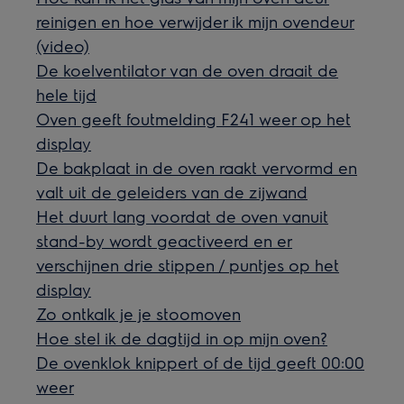
reinigen en hoe verwijder ik mijn ovendeur
(video)
De koelventilator van de oven draait de
hele tijd
Oven geeft foutmelding F241 weer op het
display
De bakplaat in de oven raakt vervormd en
valt uit de geleiders van de zijwand
Het duurt lang voordat de oven vanuit
stand-by wordt geactiveerd en er
verschijnen drie stippen / puntjes op het
display
Zo ontkalk je je stoomoven
Hoe stel ik de dagtijd in op mijn oven?
De ovenklok knippert of de tijd geeft 00:00
weer