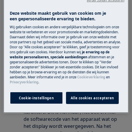
Verder zonder accepteren
Deze website maakt gebruik van cookies om je
een gepersonaliseerde ervaring te bieden.
Wij gebruiken cookies en andere vergelijkbare technologieën om onze
website te verbeteren en voor promotionele en marketingdoeleinden.
Daarnaast delen wij informatie over je gebruik van onze website met
onze partners op het gebied van sociale media, advertenties en analyse.
Heeft betrekking op
Door op "Alle cookies accepteren" te klikken, geef je toestemming voor
ons gebruik van cookies. Hierdoor kunnen wij
je ervaring op de
Oven
website personaliseren, speciale aanbiedingen
afstemmen en je
gepersonaliseerde advertenties tonen. Door te klikken op "Verder
zonder accepteren" blokkeer je niet-essentiële cookies. Dit kan invloed
Oplossing
hebben op je browse-ervaring en op de diensten die wij kunnen
aanbieden. Meer informatie vind je in onze
Cookieverklaring
en
Privacyverklaring
.
Wanneer de stekker in het stopcontact
wordt gestoken of bij een spanningsuitval
in huis geeft de oven een code op het
Cookie-instellingen
Alle cookies accepteren
display weer in drie blokken van vier
karakters. Dit is normaal , het betreft hier
de softwarecode van het apparaat wat op
het display wordt weergegeven. Na het