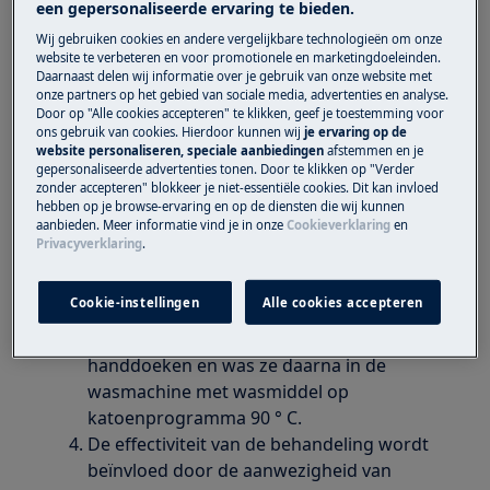
een gepersonaliseerde ervaring te bieden.
Oplossing
Wij gebruiken cookies en andere vergelijkbare technologieën om onze
website te verbeteren en voor promotionele en marketingdoeleinden.
Zorg er voor dat het apparaat volledig
Daarnaast delen wij informatie over je gebruik van onze website met
onze partners op het gebied van sociale media, advertenties en analyse.
afgekoeld is.
Door op "Alle cookies accepteren" te klikken, geef je toestemming voor
Veeg het buitenoppervlak van je apparaat
ons gebruik van cookies. Hierdoor kunnen wij
je ervaring op de
website personaliseren, speciale aanbiedingen
afstemmen en je
een paar keer af met ZACHTE, EENMALIG
gepersonaliseerde advertenties tonen. Door te klikken op "Verder
TE GEBRUIKEN doek gedrenkt in
zonder accepteren" blokkeer je niet-essentiële cookies. Dit kan invloed
ethanoloplossing
(70%). Vermijd op
hebben op je browse-ervaring en op de diensten die wij kunnen
aanbieden. Meer informatie vind je in onze
Cookieverklaring
en
chloor gebaseerde desinfectiemiddelen.
Privacyverklaring
.
Alleen gebruiken in goed geventileerde
omgevingen
Cookie-instellingen
Alle cookies accepteren
Als alternatief voor doeken voor eenmalig
gebruik: gebruik 2 verschillende zachte
handdoeken en was ze daarna in de
wasmachine met wasmiddel op
katoenprogramma 90 ° C.
De effectiviteit van de behandeling wordt
beïnvloed door de aanwezigheid van