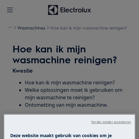
Wasmachines
Hoe kan ik mijn wasmachine reinigen?
Hoe kan ik mijn
wasmachine reinigen?
Kwestie
Hoe kan ik mijn wasmachine reinigen?
Welke oplossingen moet ik gebruiken om
mijn wasmachine te reinigen?
Ontsmetting van mijn wasmachine.
Heeft betrekking op
Verder zonder accepteren
Wasmachine
Deze website maakt gebruik van cookies om je