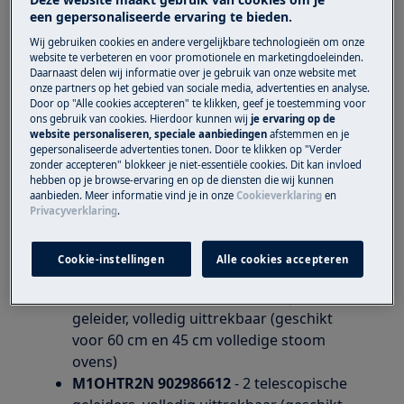
een gepersonaliseerde ervaring te bieden.
Oplossing
Wij gebruiken cookies en andere vergelijkbare technologieën om onze
website te verbeteren en voor promotionele en marketingdoeleinden.
De telescopische geleiders voor een oven
Daarnaast delen wij informatie over je gebruik van onze website met
onze partners op het gebied van sociale media, advertenties en analyse.
kunnen makkelijk worden geïnstalleerd in een
Door op "Alle cookies accepteren" te klikken, geef je toestemming voor
oven.
ons gebruik van cookies. Hierdoor kunnen wij
je ervaring op de
website personaliseren, speciale aanbiedingen
afstemmen en je
gepersonaliseerde advertenties tonen. Door te klikken op "Verder
Er zijn verschillende modellen geleiders en zijn
zonder accepteren" blokkeer je niet-essentiële cookies. Dit kan invloed
bestemd voor specifieke ovens.
hebben op je browse-ervaring en op de diensten die wij kunnen
aanbieden. Meer informatie vind je in onze
Cookieverklaring
en
TR1LFV 944189352
- 1 telescopische
Privacyverklaring
.
geleider, volledig uittrekbaar (geschikt
voor 60 cm 72 liter, of 45 cm 43 liter ovens
Cookie-instellingen
Alle cookies accepteren
zonder magnetron)
TR1LFSTV 944189355
- 1 telescopische
geleider, volledig uittrekbaar (geschikt
voor 60 cm en 45 cm volledige stoom
ovens)
M1OHTR2N 902986612
- 2 telescopische