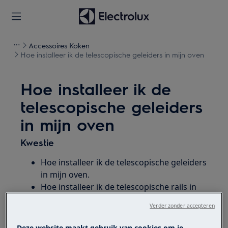
Accessoires Koken
Hoe installeer ik de telescopische geleiders in mijn oven
Hoe installeer ik de
telescopische geleiders
in mijn oven
Kwestie
Hoe installeer ik de telescopische geleiders
in mijn oven.
Hoe installeer ik de telescopische rails in
mijn oven.
Verder zonder accepteren
Het plaatsen van de telescopische geleider
rails in een oven
Deze website maakt gebruik van cookies om je