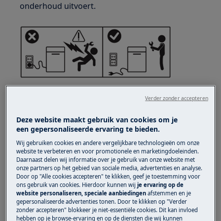
onderhoud uitvoert.
Verder zonder accepteren
Deze website maakt gebruik van cookies om je
een gepersonaliseerde ervaring te bieden.
WAARSCHUWING!
GEVAAR VOOR LETSEL
Wij gebruiken cookies en andere vergelijkbare technologieën om onze
website te verbeteren en voor promotionele en marketingdoeleinden.
Daarnaast delen wij informatie over je gebruik van onze website met
onze partners op het gebied van sociale media, advertenties en analyse.
Door op "Alle cookies accepteren" te klikken, geef je toestemming voor
ons gebruik van cookies. Hierdoor kunnen wij
je ervaring op de
website personaliseren, speciale aanbiedingen
afstemmen en je
Wees altijd voorzichtig bij het verplaatsen van
gepersonaliseerde advertenties tonen. Door te klikken op "Verder
apparaten. Voor zware apparaten is het het
zonder accepteren" blokkeer je niet-essentiële cookies. Dit kan invloed
hebben op je browse-ervaring en op de diensten die wij kunnen