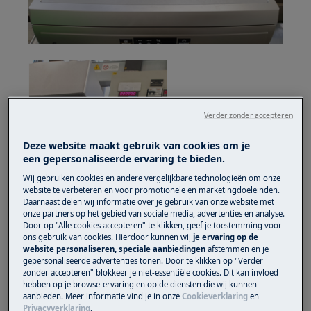
Verder zonder accepteren
Deze website maakt gebruik van cookies om je
een gepersonaliseerde ervaring te bieden.
Wij gebruiken cookies en andere vergelijkbare technologieën om onze
website te verbeteren en voor promotionele en marketingdoeleinden.
Daarnaast delen wij informatie over je gebruik van onze website met
onze partners op het gebied van sociale media, advertenties en analyse.
Door op "Alle cookies accepteren" te klikken, geef je toestemming voor
ons gebruik van cookies. Hierdoor kunnen wij
je ervaring op de
website personaliseren, speciale aanbiedingen
afstemmen en je
gepersonaliseerde advertenties tonen. Door te klikken op "Verder
zonder accepteren" blokkeer je niet-essentiële cookies. Dit kan invloed
2. Indien aanwezig, haak de plint los en
hebben op je browse-ervaring en op de diensten die wij kunnen
verwijder deze door het onderste deel (rechts &
aanbieden. Meer informatie vind je in onze
Cookieverklaring
en
Privacyverklaring
.