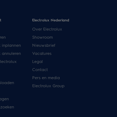
t
Electrolux Nederland
Over Electrolux
ren
Showroom
k inplannen
Nieuwsbrief
k annuleren
Vacatures
lectrolux
Legal
Contact
Pers en media
nloaden
Electrolux Group
ragen
 zoeken