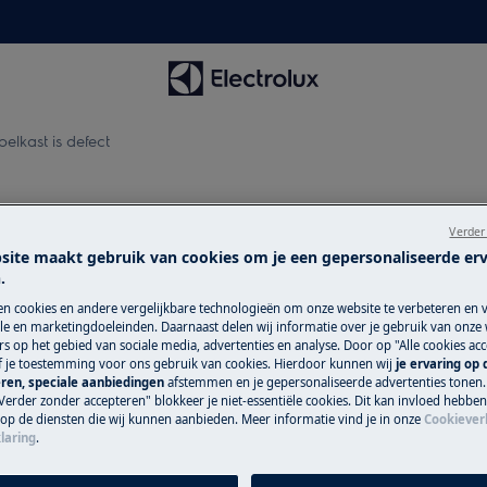
elkast is defect
elkast is defect
Verder
site maakt gebruik van cookies om je een gepersonaliseerde er
.
Service-afspra
en cookies en andere vergelijkbare technologieën om onze website te verbeteren en 
e en marketingdoeleinden. Daarnaast delen wij informatie over je gebruik van onze
s op het gebied van sociale media, advertenties en analyse. Door op "Alle cookies acc
Dankzij onze betr
ef je toestemming voor ons gebruik van cookies. Hierdoor kunnen wij
je ervaring op
kun je erop vertr
ren, speciale aanbiedingen
afstemmen en je gepersonaliseerde advertenties tonen.
Verder zonder accepteren" blokkeer je niet-essentiële cookies. Dit kan invloed hebbe
mogelijke zorgkwal
 op de diensten die wij kunnen aanbieden. Meer informatie vind je in onze
Cookiever
aan jou. We hebben
laring
.
het hele land snel 
reparaties maken 