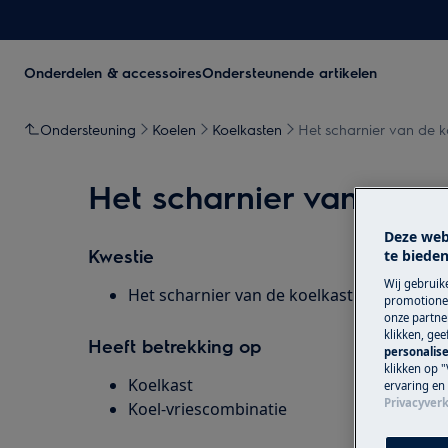
Onderdelen & accessoires
Ondersteunende artikelen
Ondersteuning
Koelen
Koelkasten
Het scharnier van de ko
Het scharnier van de ko
Deze web
Kwestie
te bieden
Wij gebruik
Het scharnier van de koelkast is defect.
promotionel
onze partner
klikken, ge
Heeft betrekking op
personalise
klikken op "
Koelkast
ervaring en
Privacyverk
Koel-vriescombinatie