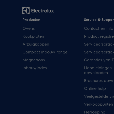
Producten
Service & Suppor
Ovens
Contact en info
Kookplaten
Product registre
Afzuigkappen
Serviceafspraa
Compact inbouw range
Serviceafspraa
Magnetrons
Garanties van E
Inbouwlades
Handleidingen
downloaden
Brochures dow
Online hulp
Veelgestelde v
Verkooppunten
Herroeping