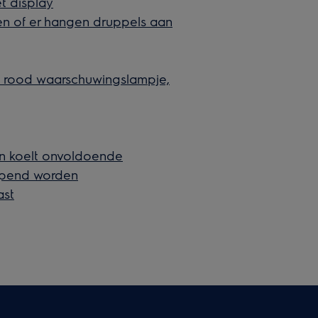
et display
en of er hangen druppels aan
, rood waarschuwingslampje,
en koelt onvoldoende
eopend worden
ast