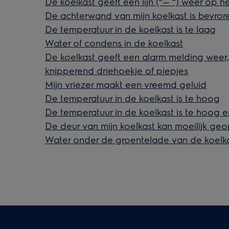
De koelkast geeft een lijn (“— “) weer op h
De achterwand van mijn koelkast is bevror
De temperatuur in de koelkast is te laag
Water of condens in de koelkast
De koelkast geeft een alarm melding weer
knipperend driehoekje of piepjes
Mijn vriezer maakt een vreemd geluid
De temperatuur in de koelkast is te hoog
De temperatuur in de koelkast is te hoog 
De deur van mijn koelkast kan moeilijk g
Water onder de groentelade van de koelk