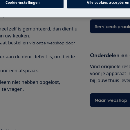
Cookie-instellingen
Alle cookies accepteren
originele Electrol
elpaneel of aan de deur van het
Serviceafspraak
el zelf is gemonteerd, dan dient u
an uw keuken.
aat bestellen
via onze webshop door
Onderdelen en 
er aan de deur defect is, om beide
Vind originele re
oor een afspraak.
voor je apparaat i
bij jouw thuis leve
leem niet hebben opgelost,
 te vragen.
Naar webshop