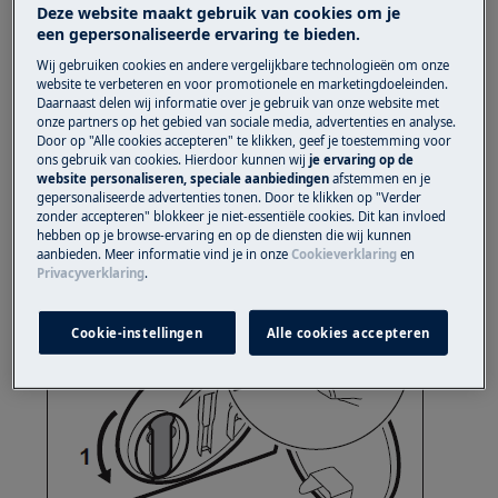
Deze website maakt gebruik van cookies om je
een gepersonaliseerde ervaring te bieden.
Oplossing
Wij gebruiken cookies en andere vergelijkbare technologieën om onze
Pluizenfilters zijn stevig vastgedraaid om
website te verbeteren en voor promotionele en marketingdoeleinden.
Daarnaast delen wij informatie over je gebruik van onze website met
lekkages te voorkomen.
onze partners op het gebied van sociale media, advertenties en analyse.
Door op "Alle cookies accepteren" te klikken, geef je toestemming voor
Pak de handgreep van het pluisfilter stevig
ons gebruik van cookies. Hierdoor kunnen wij
je ervaring op de
vast en draai deze met enige kracht
website personaliseren, speciale aanbiedingen
afstemmen en je
gepersonaliseerde advertenties tonen. Door te klikken op "Verder
linksom los.
zonder accepteren" blokkeer je niet-essentiële cookies. Dit kan invloed
hebben op je browse-ervaring en op de diensten die wij kunnen
aanbieden. Meer informatie vind je in onze
Cookieverklaring
en
Privacyverklaring
.
Cookie-instellingen
Alle cookies accepteren