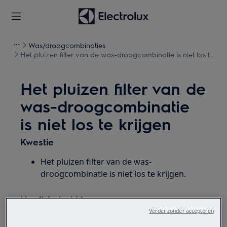
Was/droogcombinaties
Het pluizen filter van de was-droogcombinatie is niet los te
krijgen
Het pluizen filter van de
was-droogcombinatie
is niet los te krijgen
Kwestie
Het pluizen filter van de was-
droogcombinatie is niet los te krijgen.
Heeft betrekking op
Verder zonder accepteren
Was-droogcombinatie