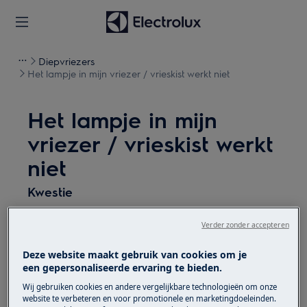
Diepvriezers
Het lampje in mijn vriezer / vrieskist werkt niet
Het lampje in mijn
vriezer / vrieskist werkt
niet
Kwestie
De verlichting in mijn koel-vriescombinatie
Verder zonder accepteren
doet het niet meer.
Het lampje in mijn vriezer / vrieskist werkt
Deze website maakt gebruik van cookies om je
niet.
een gepersonaliseerde ervaring te bieden.
De verlichting in mijn vriezer / vrieskist
Wij gebruiken cookies en andere vergelijkbare technologieën om onze
website te verbeteren en voor promotionele en marketingdoeleinden.
doet het niet meer.