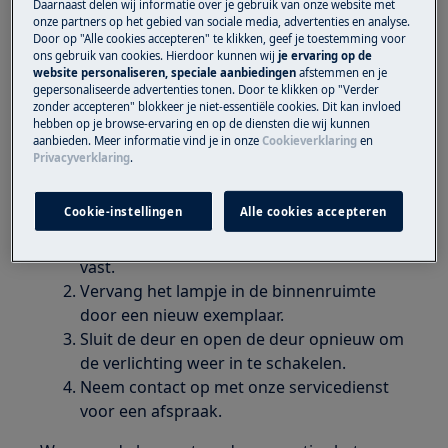
Daarnaast delen wij informatie over je gebruik van onze website met
onze partners op het gebied van sociale media, advertenties en analyse.
Heeft betrekking op
Door op "Alle cookies accepteren" te klikken, geef je toestemming voor
ons gebruik van cookies. Hierdoor kunnen wij
je ervaring op de
website personaliseren, speciale aanbiedingen
afstemmen en je
Vriezer
gepersonaliseerde advertenties tonen. Door te klikken op "Verder
Vrieskast
zonder accepteren" blokkeer je niet-essentiële cookies. Dit kan invloed
hebben op je browse-ervaring en op de diensten die wij kunnen
Vrieskist
aanbieden. Meer informatie vind je in onze
Cookieverklaring
en
Privacyverklaring
.
Oplossing
Cookie-instellingen
Alle cookies accepteren
Controleer of het lampje in de
binnenruimte niet los zit en draai deze
vast.
Vervang het lampje in de binnenruimte
door een nieuw exemplaar.
Sluit de deur en open de deur opnieuw om
de verlichting weer in te schakelen.
Neem contact op met onze servicedienst
voor een afspraak.