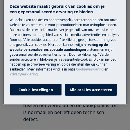
Deze website maakt gebruik van cookies om je
Heeft betrekking op
een gepersonaliseerde ervaring te bieden.
Wij gebruiken cookies en andere vergelijkbare technologieën om onze
Kookplaat inductie
website te verbeteren en voor promotionele en marketingdoeleinden.
Kookplaat keramisch
Daarnaast delen wij informatie over je gebruik van onze website met
onze partners op het gebied van sociale media, advertenties en analyse.
Door op "Alle cookies accepteren" te klikken, geef je toestemming voor
Oplossing
ons gebruik van cookies. Hierdoor kunnen wij
je ervaring op de
website personaliseren, speciale aanbiedingen
afstemmen en je
gepersonaliseerde advertenties tonen. Door te klikken op "Verder
Inductie kookplaten die facet geslepen zijn
zonder accepteren" blokkeer je niet-essentiële cookies. Dit kan invloed
of uitgevoerd met een RVS kader zijn
hebben op je browse-ervaring en op de diensten die wij kunnen
aanbieden. Meer informatie vind je in onze
Cookieverklaring
en
voorzien van afdichting aan de onderzijde
Privacyverklaring
.
van glasplaat. Deze afdichting zorgt er
voor dat er geen vocht in de uitsparing van
Cookie-instellingen
Alle cookies accepteren
het werkblad kan lopen bij morsen of
overkoken. Hierdoor lijkt het dat er ruimte
tussen het werkblad en de kookplaat is. Dit
is normaal en betreft geen technisch
defect.