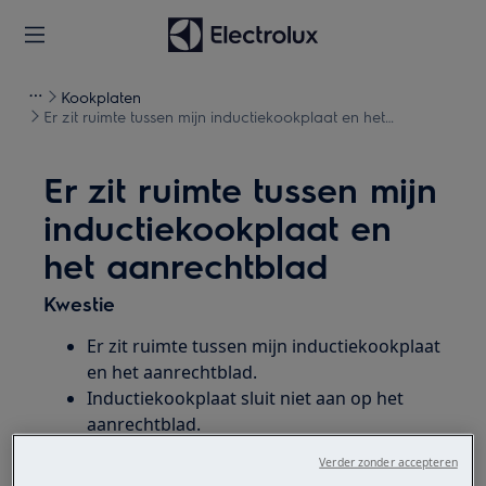
Kookplaten
Er zit ruimte tussen mijn inductiekookplaat en het
aanrechtblad
Er zit ruimte tussen mijn
inductiekookplaat en
het aanrechtblad
Kwestie
Er zit ruimte tussen mijn inductiekookplaat
en het aanrechtblad.
Inductiekookplaat sluit niet aan op het
aanrechtblad.
Er zit ruimte tussen de kookplaat en het
Verder zonder accepteren
werkblad.