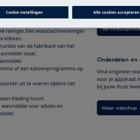
originele Electrol
gramma op de hoogste temperatuur,
Cookie-instellingen
Alle cookies accepteren
 dat er geen schuim meer ontstaat.
rden uitgevoerd.)
Serviceafspraak
 reiniger. Een wasmachinereiniger
e klikken.
ructies van de fabrikant van het
asmiddel staat.
Onderdelen en 
asmiddel.
gramma of een katoenprogramma op
Vind originele re
voor je apparaat i
beurten uit te voeren tijdens het
bij jouw thuis leve
ssen kleding hoort.
t wasmiddel voor advies en
Naar webshop
iddel.