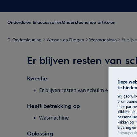
Onderdelen & accessoires
Ondersteunende artikelen
Ondersteuning
Wassen en Drogen
Wasmachines
Er blij
Er blijven resten van 
Kwestie
Deze web
te bieden
Er blijven resten van schuim en wasmidde
Wij gebruik
promotionel
Heeft betrekking op
onze partner
klikken, ge
Wasmachine
personalise
klikken op "
ervaring en
Oplossing
Privacyverk