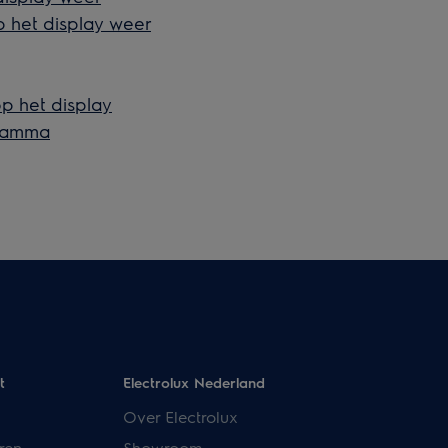
 het display weer
p het display
gramma
t
Electrolux Nederland
Over Electrolux
ren
Showroom