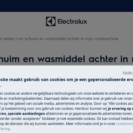
ven resten van schuim en wasmiddel achter in mijn wasmachine
schuim en wasmiddel achter i
Verder
site maakt gebruik van cookies om je een gepersonaliseerde er
Service-afspra
.
l achter in mijn wasmachine.
en cookies en andere vergelijkbare technologieën om onze website te verbeteren en 
Dankzij onze betr
e en marketingdoeleinden. Daarnaast delen wij informatie over je gebruik van onze
kun je erop vertr
s op het gebied van sociale media, advertenties en analyse. Door op "Alle cookies acc
ef je toestemming voor ons gebruik van cookies. Hierdoor kunnen wij
je ervaring op
mogelijke zorgkwal
ren, speciale aanbiedingen
afstemmen en je gepersonaliseerde advertenties tonen.
aan jou. We hebben
Verder zonder accepteren" blokkeer je niet-essentiële cookies. Dit kan invloed hebbe
 op de diensten die wij kunnen aanbieden. Meer informatie vind je in onze
Cookiever
het hele land snel 
laring
.
reparaties maken 