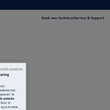
Boek een technicus
Service & Support
 zonder accepteren
varing
voor
 website met
epteren" te
 de website
 Door te
n op je browse-