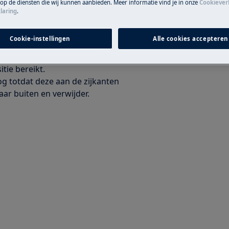
 op de diensten die wij kunnen aanbieden. Meer informatie vind je in onze
Cookiever
laring
.
essionele reparatie gevolgen kan
t uitgevoerd.
Cookie-instellingen
Alle cookies accepteren
tie bereikt.
g totdat deze aan de zijkanten
aar buiten en verwijder.