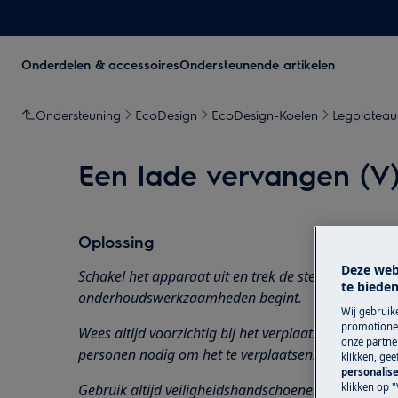
Onderdelen & accessoires
Ondersteunende artikelen
Ondersteuning
EcoDesign
EcoDesign-Koelen
Legplateau
Een lade vervangen (V
Oplossing
Deze web
Schakel het apparaat uit en trek de stekker uit het
s
te bieden
onderhoudswerkzaamheden
begint.
Wij gebruik
promotionel
Wees altijd voorzichtig bij het verplaatsen van app
onze partner
personen nodig om het te verplaatsen.
klikken, ge
personalise
klikken op "
Gebruik altijd veiligheidshandschoenen en gesloten 