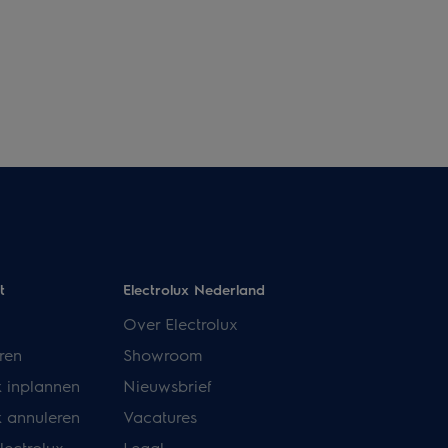
t
Electrolux Nederland
Over Electrolux
ren
Showroom
k inplannen
Nieuwsbrief
k annuleren
Vacatures
lectrolux
Legal