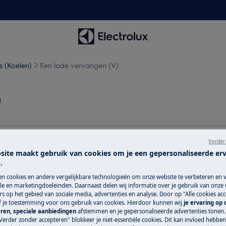
s (Koelen)
Een lade vervangen (V)
)
Verder
site maakt gebruik van cookies om je een gepersonaliseerde er
topcontact
voordat je met
.
en cookies en andere vergelijkbare technologieën om onze website te verbeteren en 
e en marketingdoeleinden. Daarnaast delen wij informatie over je gebruik van onze
araten, voor zware apparaten zijn twee
s op het gebied van sociale media, advertenties en analyse. Door op "Alle cookies acc
ef je toestemming voor ons gebruik van cookies. Hierdoor kunnen wij
je ervaring op
ren, speciale aanbiedingen
afstemmen en je gepersonaliseerde advertenties tonen.
Verder zonder accepteren" blokkeer je niet-essentiële cookies. Dit kan invloed hebbe
schoeisel.