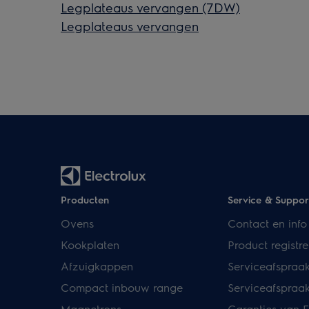
Legplateaus vervangen (7DW)
Legplateaus vervangen
Producten
Service & Suppor
Ovens
Contact en info
Kookplaten
Product registre
Afzuigkappen
Serviceafspraa
Compact inbouw range
Serviceafspraa
Magnetrons
Garanties van E