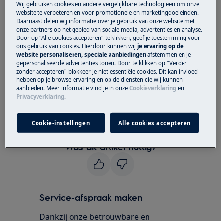
Wij gebruiken cookies en andere vergelijkbare technologieën om onze
website te verbeteren en voor promotionele en marketingdoeleinden.
Heeft betrekking op
Daarnaast delen wij informatie over je gebruik van onze website met
onze partners op het gebied van sociale media, advertenties en analyse.
Door op "Alle cookies accepteren" te klikken, geef je toestemming voor
Vaatwasser
ons gebruik van cookies. Hierdoor kunnen wij
je ervaring op de
website personaliseren, speciale aanbiedingen
afstemmen en je
gepersonaliseerde advertenties tonen. Door te klikken op "Verder
Oplossing
zonder accepteren" blokkeer je niet-essentiële cookies. Dit kan invloed
hebben op je browse-ervaring en op de diensten die wij kunnen
Raadpleeg de gebruiksaanwijzing voor
aanbieden. Meer informatie vind je in onze
Cookieverklaring
en
meer informatie en instructies voor het in-
Privacyverklaring
.
en uitschakelen van het geluidsignaal.
Cookie-instellingen
Alle cookies accepteren
Was dit artikel nuttig?
Service-afspraak maken
Dankzij onze betrouwbare en