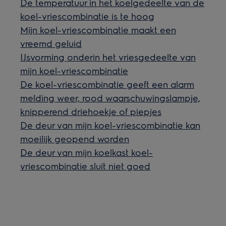
De temperatuur in het koelgedeelte van de
koel-vriescombinatie is te hoog
Mijn koel-vriescombinatie maakt een
vreemd geluid
IJsvorming onderin het vriesgedeelte van
mijn koel-vriescombinatie
De koel-vriescombinatie geeft een alarm
melding weer, rood waarschuwingslampje,
knipperend driehoekje of piepjes
De deur van mijn koel-vriescombinatie kan
moeilijk geopend worden
De deur van mijn koelkast koel-
vriescombinatie sluit niet goed