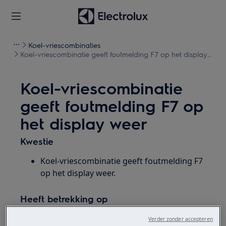
Koel-vriescombinaties
Koel-vriescombinatie geeft foutmelding F7 op het display
weer
Koel-vriescombinatie
geeft foutmelding F7 op
het display weer
Kwestie
Koel-vriescombinatie geeft foutmelding F7
op het display weer.
Heeft betrekking op
Koel-vriescombinatie
Verder zonder accepteren