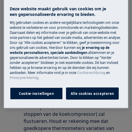
Deze website maakt gebruik van cookies om je
Oplossing
een gepersonaliseerde ervaring te bieden.
Vermijd langdurig open laten van de deur.
Wij gebruiken cookies en andere vergelijkbare technologieën om onze
website te verbeteren en voor promotionele en marketingdoeleinden.
Controleer of de volledig gesloten is.
Daarnaast delen wij informatie over je gebruik van onze website met
Controleer of het apparaat goed koelt.
onze partners op het gebied van sociale media, advertenties en analyse.
Meet de temperatuur met een
Door op "Alle cookies accepteren" te klikken, geef je toestemming voor
ons gebruik van cookies. Hierdoor kunnen wij
je ervaring op de
thermometer in een glas water dat in het
website personaliseren, speciale aanbiedingen
afstemmen en je
koelgedeelte geplaatst is. Als de
gepersonaliseerde advertenties tonen. Door te klikken op "Verder
zonder accepteren" blokkeer je niet-essentiële cookies. Dit kan invloed
luchttemperatuur tussen +4 tot +5°C ligt,
hebben op je browse-ervaring en op de diensten die wij kunnen
functioneert de koelkast op de juiste
aanbieden. Meer informatie vind je in onze
Cookieverklaring
en
manier. De kerntemperatuur van
Privacyverklaring
.
levensmiddelen is belangrijker dan de
binnentemperatuur van de koelkast,
Cookie-instellingen
Alle cookies accepteren
omdat de luchttemperatuur tijdens iedere
afkoelcyclus (tussen het starten en
stoppen van de koelcompressor) zal
fluctueren. Houd er rekening mee dat
goedkopere thermometers variaties van