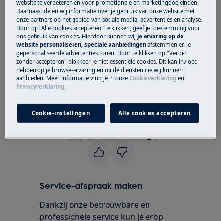
website te verbeteren en voor promotionele en marketingdoeleinden.
Koelkast
Daarnaast delen wij informatie over je gebruik van onze website met
Koel-vriescombinatie
onze partners op het gebied van sociale media, advertenties en analyse.
Door op "Alle cookies accepteren" te klikken, geef je toestemming voor
ons gebruik van cookies. Hierdoor kunnen wij
je ervaring op de
Oplossing
website personaliseren, speciale aanbiedingen
afstemmen en je
gepersonaliseerde advertenties tonen. Door te klikken op "Verder
Neem contact op met onze servicedienst
zonder accepteren" blokkeer je niet-essentiële cookies. Dit kan invloed
hebben op je browse-ervaring en op de diensten die wij kunnen
voor een afspraak.
aanbieden. Meer informatie vind je in onze
Cookieverklaring
en
Privacyverklaring
.
Wanneer de bovenstaande suggesties het
probleem niet hebben opgelost, adviseren wij
Cookie-instellingen
Alle cookies accepteren
een bezoek van een technicus aan te vragen.
Was dit artikel nuttig?
Service-afspraak maken
Dankzij onze betrouwbare en
professionele service kun je erop