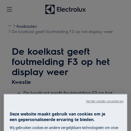
Koelkasten
De koelkast geeft foutmelding F3 op het display weer
De koelkast geeft
foutmelding F3 op het
display weer
Kwestie
De koelkast geeft foutmelding F3 op het
display weer,dit duidt op een storing aan
Verder zonder accepteren
een temperatuursensor.
Deze website maakt gebruik van cookies om je
een gepersonaliseerde ervaring te bieden.
Heeft betrekking op
Wij gebruiken cookies en andere vergelijkbare technologieën om onze