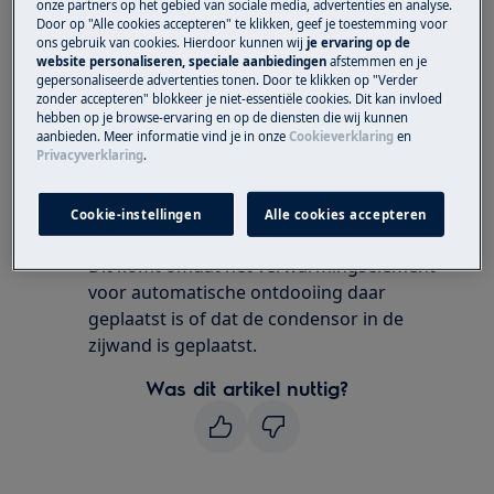
onze partners op het gebied van sociale media, advertenties en analyse.
Heeft betrekking op
Door op "Alle cookies accepteren" te klikken, geef je toestemming voor
ons gebruik van cookies. Hierdoor kunnen wij
je ervaring op de
Koel-vriescombinatie
website personaliseren, speciale aanbiedingen
afstemmen en je
gepersonaliseerde advertenties tonen. Door te klikken op "Verder
Koelkast
zonder accepteren" blokkeer je niet-essentiële cookies. Dit kan invloed
hebben op je browse-ervaring en op de diensten die wij kunnen
aanbieden. Meer informatie vind je in onze
Cookieverklaring
en
Oplossing
Privacyverklaring
.
Uw apparaat functioneert normaal.
Het is normaal dat de achter en zijwanden
Cookie-instellingen
Alle cookies accepteren
rondom het afvoerkanaal warm worden.
Dit komt omdat het verwarmingselement
voor automatische ontdooiing daar
geplaatst is of dat de condensor in de
zijwand is geplaatst.
Was dit artikel nuttig?