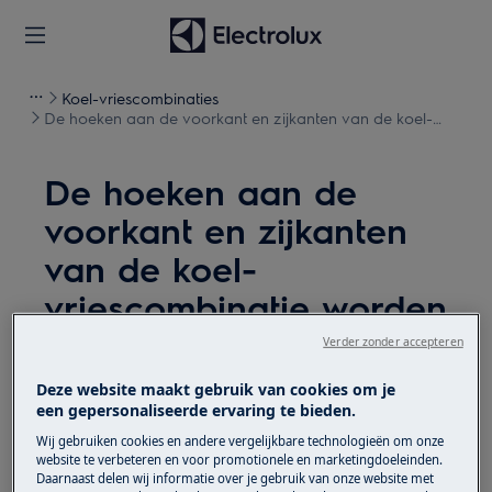
Koel-vriescombinaties
De hoeken aan de voorkant en zijkanten van de koel-
vriescombinatie worden warm
De hoeken aan de
voorkant en zijkanten
van de koel-
vriescombinatie worden
warm
Verder zonder accepteren
Kwestie
Deze website maakt gebruik van cookies om je
een gepersonaliseerde ervaring te bieden.
De hoeken aan de voorkant en zijkanten
Wij gebruiken cookies en andere vergelijkbare technologieën om onze
van de koel-vriescombinatie worden warm.
website te verbeteren en voor promotionele en marketingdoeleinden.
Daarnaast delen wij informatie over je gebruik van onze website met