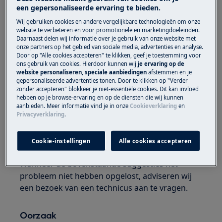
Kookplaat Keramisch
een gepersonaliseerde ervaring te bieden.
Wij gebruiken cookies en andere vergelijkbare technologieën om onze
Oplossing
website te verbeteren en voor promotionele en marketingdoeleinden.
Daarnaast delen wij informatie over je gebruik van onze website met
onze partners op het gebied van sociale media, advertenties en analyse.
Plaats een pan met een diameter die net
Door op "Alle cookies accepteren" te klikken, geef je toestemming voor
zo groot is als de buitenste cirkel van de
ons gebruik van cookies. Hierdoor kunnen wij
je ervaring op de
zone. Raadpleeg de specificaties van de
website personaliseren, speciale aanbiedingen
afstemmen en je
gepersonaliseerde advertenties tonen. Door te klikken op "Verder
pan diameters per zone in de
zonder accepteren" blokkeer je niet-essentiële cookies. Dit kan invloed
gebruikershandleiding.
Een
hebben op je browse-ervaring en op de diensten die wij kunnen
aanbieden. Meer informatie vind je in onze
Cookieverklaring
en
gebruikershandleiding kan hier worden
Privacyverklaring
.
.
geraadpleegd
Neem contact op met onze servicedienst
Cookie-instellingen
Alle cookies accepteren
voor een afspraak.
Wanneer de bovenstaande suggesties het
probleem niet hebben opgelost, adviseren wij
een bezoek van een technicus aan te vragen.
Oorzaak