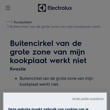
Kookplaten
Buitencirkel van de grote zone van mijn kookplaat werkt
niet
Buitencirkel van de
grote zone van mijn
kookplaat werkt niet
Kwestie
Buitencirkel van de grote zone van mijn
kookplaat werkt niet.
Heeft betrekking op
Verder zonder accepteren
Kookplaat Inductie
Deze website maakt gebruik van cookies om je