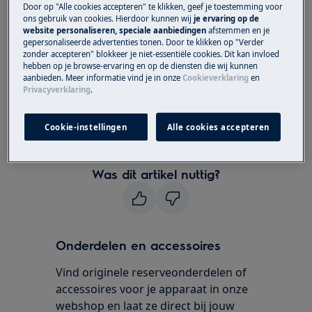
Airconditioner
Door op "Alle cookies accepteren" te klikken, geef je toestemming voor
ons gebruik van cookies. Hierdoor kunnen wij
je ervaring op de
website personaliseren, speciale aanbiedingen
afstemmen en je
Oplossing
gepersonaliseerde advertenties tonen. Door te klikken op "Verder
zonder accepteren" blokkeer je niet-essentiële cookies. Dit kan invloed
hebben op je browse-ervaring en op de diensten die wij kunnen
Neem contact op met onze servicedienst
aanbieden. Meer informatie vind je in onze
Cookieverklaring
en
voor een afspraak.
Privacyverklaring
.
Wanneer de bovenstaande suggesties het
Cookie-instellingen
Alle cookies accepteren
probleem niet hebben opgelost, adviseren wij
een bezoek van een technicus aan te vragen.
Was dit artikel nuttig?
Onderdelen en accessoires
Vind originele reserveonderdelen of
accessoires voor je apparaat in onze
webshop en laat ze direct bij jouw