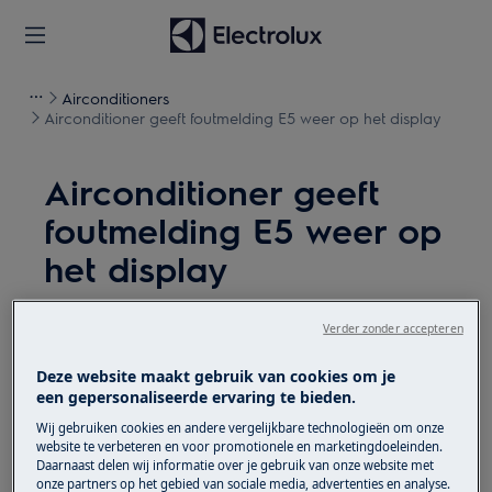
Airconditioners
Airconditioner geeft foutmelding E5 weer op het display
Airconditioner geeft
foutmelding E5 weer op
het display
Kwestie
Verder zonder accepteren
Airconditioner geeft foutmelding E5 weer
op het display. Dit duidt op een probleem
Deze website maakt gebruik van cookies om je
een gepersonaliseerde ervaring te bieden.
van de sensor van het koelsysteem.
Wij gebruiken cookies en andere vergelijkbare technologieën om onze
website te verbeteren en voor promotionele en marketingdoeleinden.
Heeft betrekking op
Daarnaast delen wij informatie over je gebruik van onze website met
onze partners op het gebied van sociale media, advertenties en analyse.