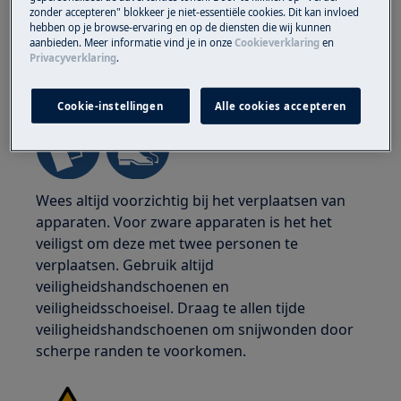
zonder accepteren" blokkeer je niet-essentiële cookies. Dit kan invloed
hebben op je browse-ervaring en op de diensten die wij kunnen
aanbieden. Meer informatie vind je in onze
Cookieverklaring
en
Privacyverklaring
.
WAARSCHUWING!
GEVAAR OP LETSEL
Cookie-instellingen
Alle cookies accepteren
Wees altijd voorzichtig bij het verplaatsen van
apparaten. Voor zware apparaten is het het
veiligst om deze met twee personen te
verplaatsen. Gebruik altijd
veiligheidshandschoenen en
veiligheidsschoeisel. Draag te allen tijde
veiligheidshandschoenen om snijwonden door
scherpe randen te voorkomen.