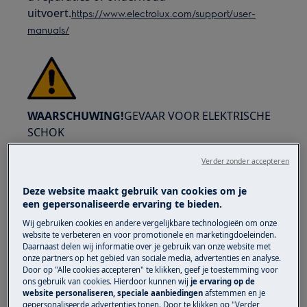
uitvoert.
https://www.electrolux.com/support/user-
manuals/
WAARSCHUWING!
GEVAAR VOOR ELEKTRISCHE
SCHOK
Schakel het apparaat uit en trek de stekker uit
Verder zonder accepteren
het stopcontact voordat u reparatie- of
Deze website maakt gebruik van cookies om je
onderhoudswerkzaamheden uitvoert.
een gepersonaliseerde ervaring te bieden.
Wij gebruiken cookies en andere vergelijkbare technologieën om onze
website te verbeteren en voor promotionele en marketingdoeleinden.
Daarnaast delen wij informatie over je gebruik van onze website met
onze partners op het gebied van sociale media, advertenties en analyse.
Door op "Alle cookies accepteren" te klikken, geef je toestemming voor
ons gebruik van cookies. Hierdoor kunnen wij
je ervaring op de
website personaliseren, speciale aanbiedingen
afstemmen en je
gepersonaliseerde advertenties tonen. Door te klikken op "Verder