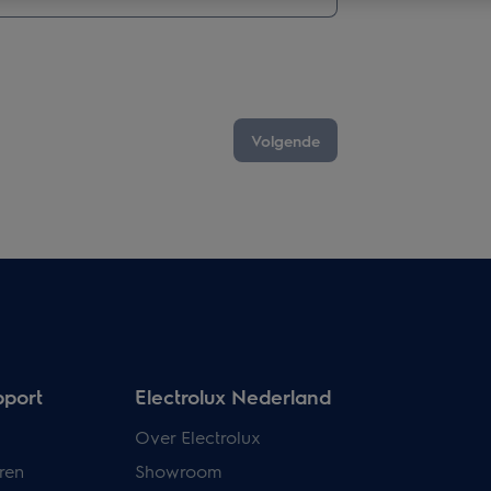
Volgende
pport
Electrolux Nederland
Over Electrolux
ren
Showroom