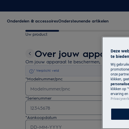
Onderdelen & accessoires
Ondersteunende artikelen
Uw product
Over jouw apparaat
Deze web
te bieden
Om jouw apparaat te beschermen, hebben we no
Wij gebruik
promotionel
* Verplicht veld
onze partner
*
Modelnummer/pnc
klikken, ge
personalise
klikken op "
ervaring en
*
Serienummer
Privacyverk
*
Aankoopdatum