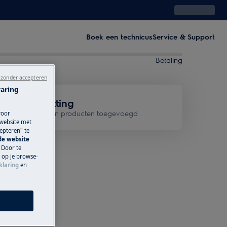
Boek een technicus
Service & Support
Betaling
 zonder accepteren
varing
Samenvatting
Geen producten toegevoegd
voor
 website met
epteren" te
 de website
 Door te
n op je browse-
klaring
en